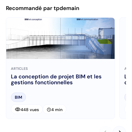
Recommandé par tpdemain
ARTICLES
ART
La conception de projet BIM et les
La
gestions fonctionnelles
d’
BIM
B
visibility
visibi
schedule
448 vues
4 min