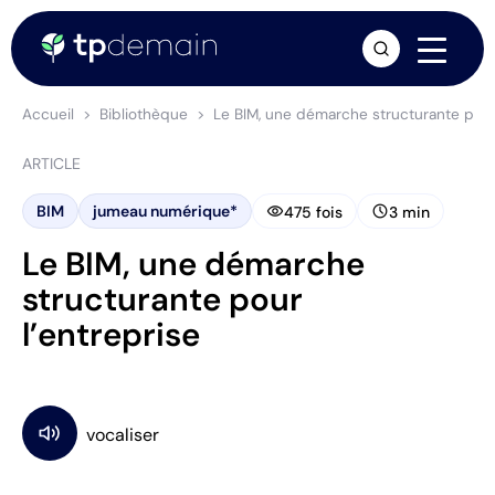
arrow_forward
Accueil
Bibliothèque
Le BIM, une démarche structurante pour 
ARTICLE
visibility
schedule
BIM
jumeau numérique*
475 fois
3 min
Le BIM, une démarche
structurante pour
l’entreprise