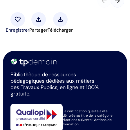
arrow_back
arrow_forward
favorite
upload
download
Enregistrer
Partager
Télécharger
Bibliothèque de ressources
pédagogiques dédiées aux métiers
des Travaux Publics, en ligne et 100%
gratuite.
La certification qualité a été
délivrée au titre de la catégorie
d'actions suivante :
Actions de
formation