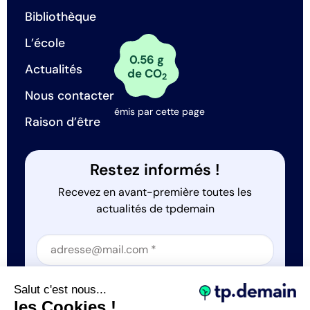
Bibliothèque
L’école
0.56 g
Actualités
de CO
2
Nous contacter
émis par cette page
Raison d’être
Restez informés !
Recevez en avant-première toutes les
actualités de tpdemain
Section
Section
J'accepte que tp.demain utilise mes informations
Salut c'est nous...
*
les Cookies !