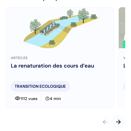
ARTICLES
VID
La renaturation des cours d’eau
Le 
TRANSITION ECOLOGIQUE
R
visibility
visibi
schedule
1112 vues
4 min
arrow_back
arrow_forward