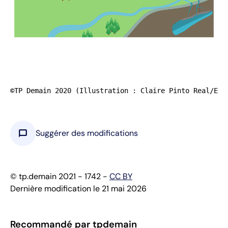
©TP Demain 2020 (Illustration : Claire Pinto Real/EGL
chat_bubble
Suggérer des modifications
© tp.demain 2021 - 1742 -
CC BY
Dernière modification le 21 mai 2026
Recommandé par tpdemain