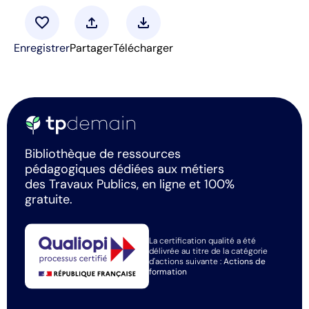
favorite
upload
download
Enregistrer
Partager
Télécharger
Bibliothèque de ressources
pédagogiques dédiées aux métiers
des Travaux Publics, en ligne et 100%
gratuite.
La certification qualité a été
délivrée au titre de la catégorie
d'actions suivante :
Actions de
formation