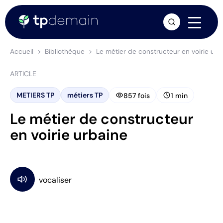
arrow_forward
Accueil
Bibliothèque
Le métier de constructeur en voirie urb
ARTICLE
visibility
schedule
METIERS TP
métiers TP
857 fois
1 min
Le métier de constructeur
en voirie urbaine