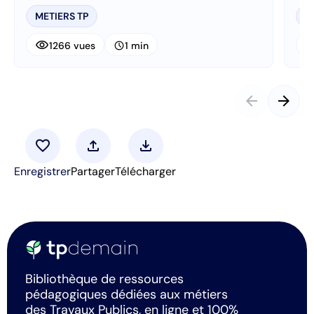
METIERS TP
M
visibility
visibi
schedule
1266 vues
1 min
arrow_back
arrow_forward
favorite
upload
download
Enregistrer
Partager
Télécharger
Bibliothèque de ressources
pédagogiques dédiées aux métiers
des Travaux Publics, en ligne et 100%