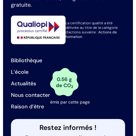
gratuite.
La certification qualité a été
délivrée au titre de la catégorie
d'actions suivante :
Actions de
formation
Bibliothèque
L’école
0.56 g
Actualités
de CO
2
Nous contacter
émis par cette page
Raison d’être
Restez informés !