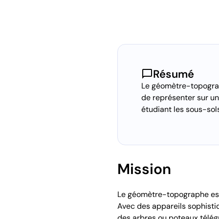
chat_bubble
Résumé
Le géomètre-topograp
de représenter sur un 
étudiant les sous-sols
Mission
Le géomètre-topographe est l
Avec des appareils sophistiqu
des arbres ou poteaux télég