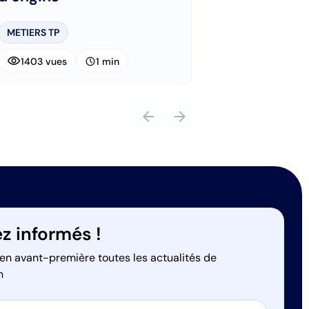
METIERS TP
visibility
schedule
1403 vues
1 min
arrow_back
arrow_forward
z informés !
en avant-première toutes les actualités de
n