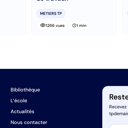
METIERS TP
visibility
schedule
1266 vues
1 min
Bibliothèque
Reste
L’école
Recevez 
Actualités
tpdemai
Nous contacter