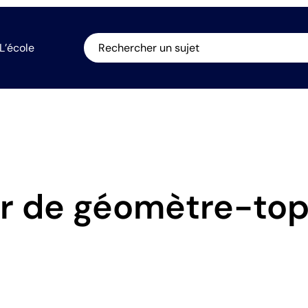
L’école
Rechercher un sujet
er de géomètre-to