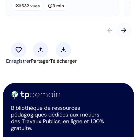
visibility
visibi
schedule
632 vues
3 min
arrow_back
arrow_forward
favorite
upload
download
Enregistrer
Partager
Télécharger
Bibliothèque de ressources
pédagogiques dédiées aux métiers
des Travaux Publics, en ligne et 100%
gratuite.