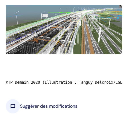
©TP Demain 2020 (Illustration : Tanguy Delcroix/EGLEF
chat_bubble
Suggérer des modifications