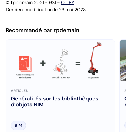
© tp.demain 2021 - 931 -
CC BY
Dernière modification le 23 mai 2023
Recommandé par tpdemain
ARTICLES
ART
Généralités sur les bibliothèques
Gén
d’objets BIM
mo
BIM
B