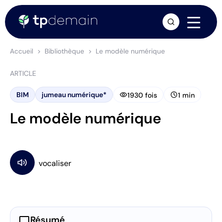
arrow_forward
Accueil
Bibliothèque
Le modèle numérique
ARTICLE
visibility
schedule
BIM
jumeau numérique*
1930 fois
1 min
Le modèle numérique
chat_bubble
Résumé