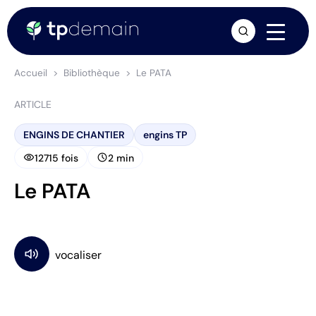
arrow_forward
Accueil
Bibliothèque
Le PATA
ARTICLE
ENGINS DE CHANTIER
engins TP
visibility
schedule
12715 fois
2 min
Le PATA