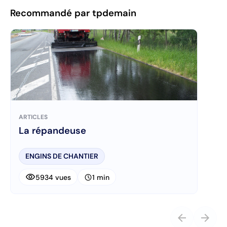
Recommandé par tpdemain
ARTICLES
La répandeuse
ENGINS DE CHANTIER
visibility
schedule
5934 vues
1 min
arrow_back
arrow_forward