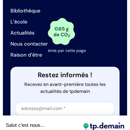
Bibliothèque
L’école
0.65 g
Actualités
de CO
2
Nous contacter
émis par cette page
Raison d’être
Restez informés !
Recevez en avant-première toutes les
actualités de tpdemain
Section
Section
J'accepte que tp.demain utilise mes informations
Salut c'est nous...
*