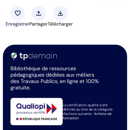
favorite
upload
download
Enregistrer
Partager
Télécharger
Bibliothèque de ressources
pédagogiques dédiées aux métiers
des Travaux Publics, en ligne et 100%
gratuite.
La certification qualité a été
délivrée au titre de la catégorie
d'actions suivante :
Actions de
formation