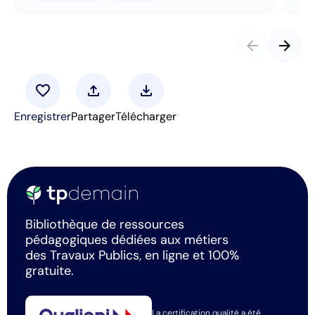
arrow_back
arrow_forward
favorite
upload
download
Enregistrer
Partager
Télécharger
Bibliothèque de ressources
pédagogiques dédiées aux métiers
des Travaux Publics, en ligne et 100%
gratuite.
La certification qualité a été