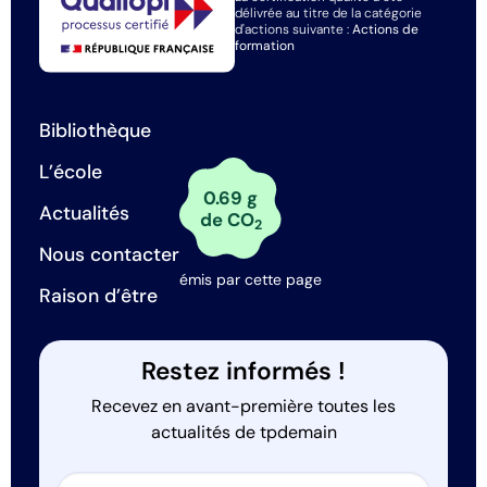
délivrée au titre de la catégorie
d'actions suivante :
Actions de
formation
Bibliothèque
L’école
0.69 g
Actualités
de CO
2
Nous contacter
émis par cette page
Raison d’être
Restez informés !
Recevez en avant-première toutes les
actualités de tpdemain