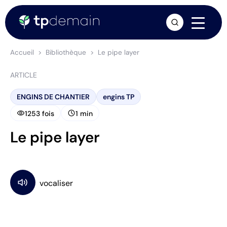
arrow_forward
Accueil
Bibliothèque
Le pipe layer
ARTICLE
ENGINS DE CHANTIER
engins TP
visibility
schedule
1253 fois
1 min
Le pipe layer