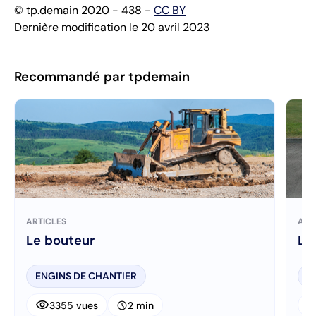
© tp.demain 2020 - 438 -
CC BY
Dernière modification le 20 avril 2023
Recommandé par tpdemain
ARTICLES
ART
Le bouteur
Le
ENGINS DE CHANTIER
E
visibility
visibi
schedule
3355 vues
2 min