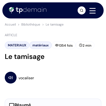
arrow_forward
Accueil
Bibliothèque
Le tamisage
ARTICLE
visibility
schedule
MATERIAUX
matériaux
1354 fois
2 min
Le tamisage
chat_bubble
Résumé