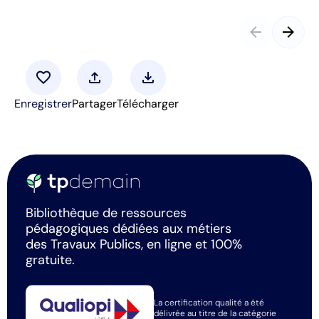
arrow_back
arrow_forward
favorite
upload
download
Enregistrer
Partager
Télécharger
Bibliothèque de ressources
pédagogiques dédiées aux métiers
des Travaux Publics, en ligne et 100%
gratuite.
La certification qualité a été
délivrée au titre de la catégorie