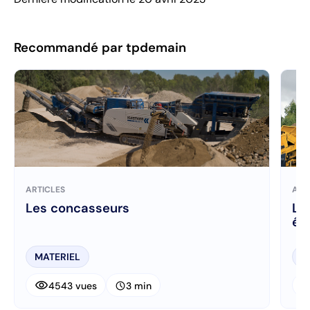
Recommandé par tpdemain
ARTICLES
ART
Les concasseurs
Le
él
MATERIEL
M
visibility
visibi
schedule
4543 vues
3 min