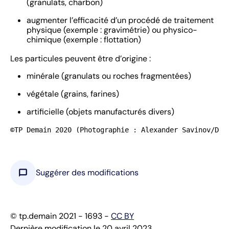
(granulats, charbon)
augmenter l’efficacité d’un procédé de traitement
physique (exemple : gravimétrie) ou physico-
chimique (exemple : flottation)
Les particules peuvent être d’origine :
minérale (granulats ou roches fragmentées)
végétale (grains, farines)
artificielle (objets manufacturés divers)
©TP Demain 2020 (Photographie : Alexander Savinov/Dre
chat_bubble
Suggérer des modifications
© tp.demain 2021 - 1693 -
CC BY
Dernière modification le 20 avril 2023