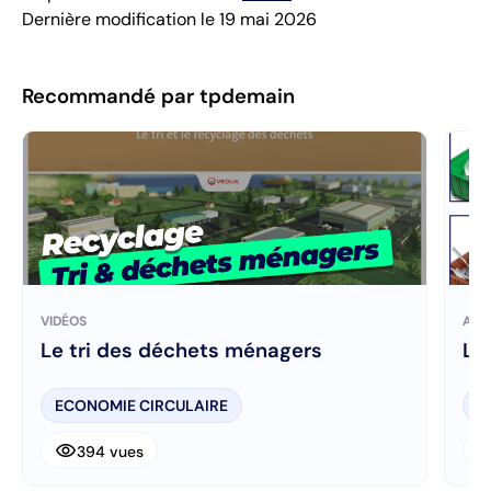
Dernière modification le 19 mai 2026
Recommandé par tpdemain
VIDÉOS
ART
Le tri des déchets ménagers
Le 
ECONOMIE CIRCULAIRE
E
visibility
visibi
394 vues