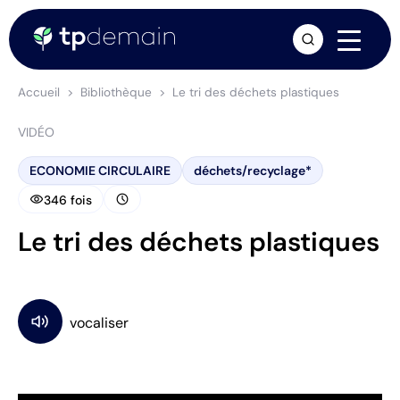
arrow_forward
Accueil
Bibliothèque
Le tri des déchets plastiques
VIDÉO
ECONOMIE CIRCULAIRE
déchets/recyclage*
visibility
schedule
346 fois
Le tri des déchets plastiques