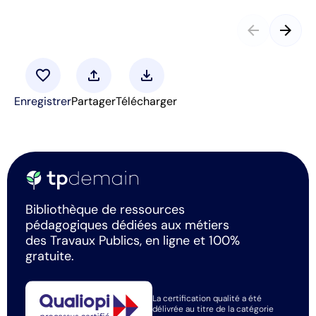
arrow_back
arrow_forward
favorite
upload
download
Enregistrer
Partager
Télécharger
Bibliothèque de ressources
pédagogiques dédiées aux métiers
des Travaux Publics, en ligne et 100%
gratuite.
La certification qualité a été
délivrée au titre de la catégorie