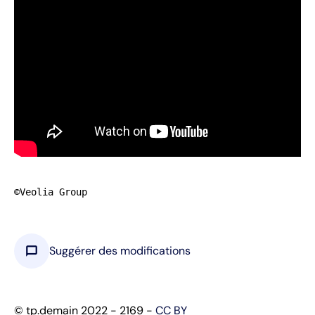
©Veolia Group
chat_bubble
Suggérer des modifications
© tp.demain 2022 - 2169 -
CC BY