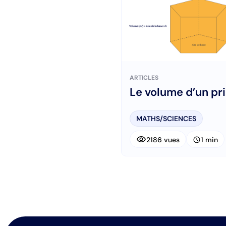
ARTICLES
Le volume d’un pr
MATHS/SCIENCES
visibility
schedule
2186 vues
1 min