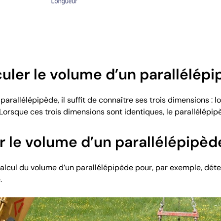
ler le volume d’un parallélépi
arallélépipède, il suffit de connaître ses trois dimensions : lon
. Lorsque ces trois dimensions sont identiques, le parallélépi
 le volume d’un parallélépipèd
de calcul du volume d’un parallélépipède pour, par exemple, dé
.