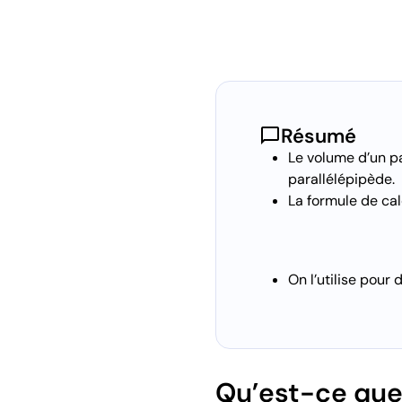
chat_bubble
Résumé
Le volume d’un pa
parallélépipède.
La formule de cal
On l’utilise pou
Qu’est-ce que 