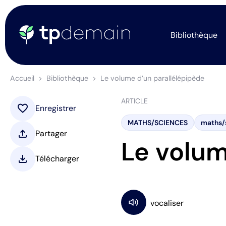
Bibliothèque
Accueil
Bibliothèque
Le volume d’un parallélépipède
ARTICLE
favorite
Enregistrer
MATHS/SCIENCES
maths/
upload
Partager
Le volum
download
Télécharger