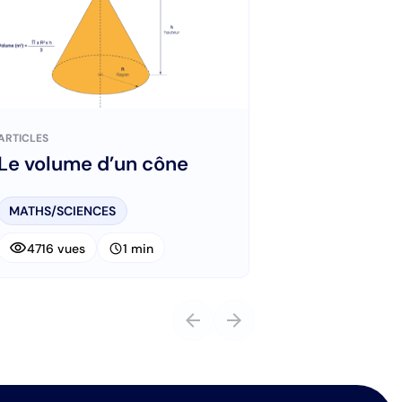
ARTICLES
Le volume d’un cône
MATHS/SCIENCES
visibility
schedule
4716 vues
1 min
arrow_back
arrow_forward