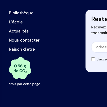
Bibliothèque
Reste
L’école
Recevez 
Actualités
tpdemai
Nous contacter
Secti
Raison d’être
Secti
J'acce
0.56 g
de CO
2
émis par cette page