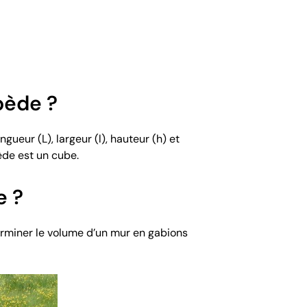
pède ?
gueur (L), largeur (l), hauteur (h) et
pède est un cube.
e ?
terminer le volume d’un mur en gabions