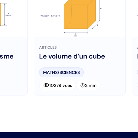
ARTICLES
isme
Le volume d’un cube
MATHS/SCIENCES
visibility
schedule
10279 vues
2 min