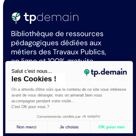
Bibliothèque de ressources
pédagogiques dédiées aux
métiers des Travaux Publics,
en ligne et 100% gratuite.
Salut c'est nous...
les Cookies !
La certification qualité a été délivrée au
titre de la catégorie d'actions suivante :
On a attendu d'être sûrs que le contenu de ce site vous intéresse
Actions de formation
avant de vous déranger, mais on aimerait bien vous
accompagner pendant votre visite...
C'est OK pour vous ?
Consentements certifiés par
Non merci
Je choisis
OK pour moi