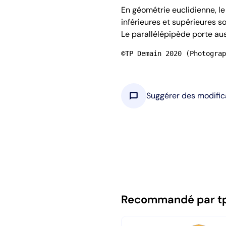
En géométrie euclidienne, le
inférieures et supérieures so
Le parallélépipède porte aus
©TP Demain 2020 (Photograp
chat_bubble
Suggérer des modific
Recommandé par t