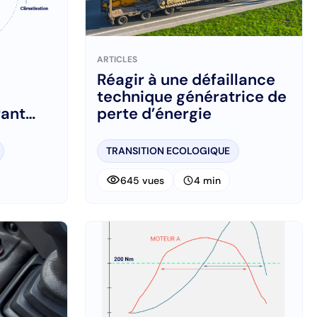
ARTICLES
Réagir à une défaillance
technique génératrice de
rant
perte d’énergie
gie
TRANSITION ECOLOGIQUE
visibility
schedule
645 vues
4 min