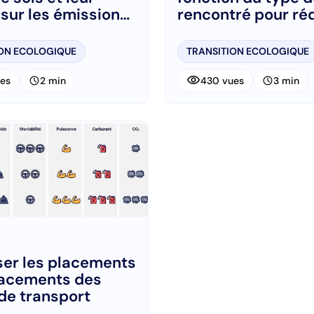
sur les émissions
rencontré pour ré
les GES
ION ECOLOGIQUE
TRANSITION ECOLOGIQUE
visibility
schedule
schedule
es
2 min
430 vues
3 min
ser les placements
lacements des
de transport