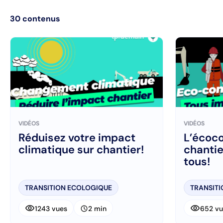
30
contenus
VIDÉOS
VIDÉOS
Réduisez votre impact
L’écoco
climatique sur chantier!
chantier
tous!
TRANSITION ECOLOGIQUE
TRANSIT
visibility
visibility
schedule
1243 vues
2 min
652 vu