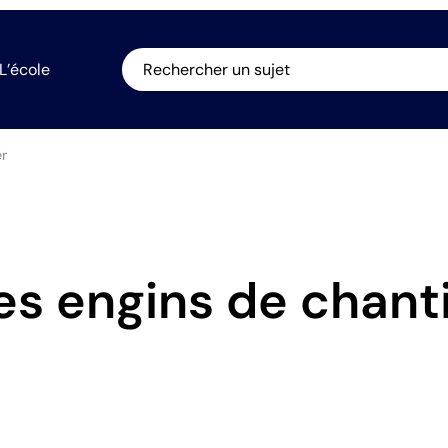
L’école
Rechercher un sujet
er
s engins de chant