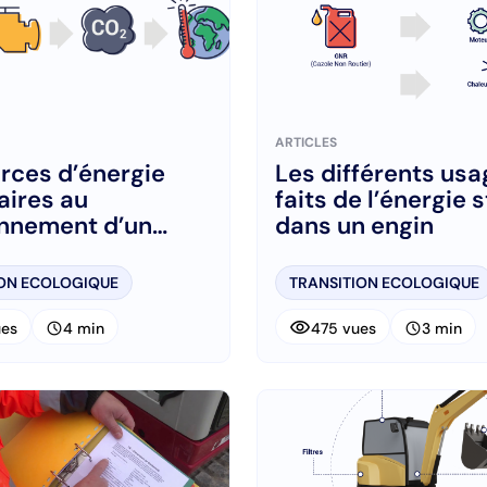
ARTICLES
rces d’énergie
Les différents us
aires au
faits de l’énergie 
onnement d’un
dans un engin
ION ECOLOGIQUE
TRANSITION ECOLOGIQUE
visibility
schedule
schedule
ues
4 min
475 vues
3 min