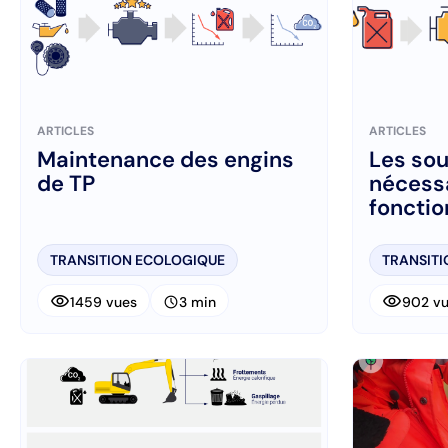
ARTICLES
ARTICLES
Maintenance des engins
Les sou
de TP
nécess
foncti
engin
TRANSITION ECOLOGIQUE
TRANSIT
visibility
visibility
schedule
1459 vues
3 min
902 v