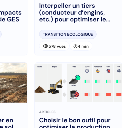
Interpeller un tiers
 impacts
(conducteur d’engins,
 de GES
etc.) pour optimiser le
positionnement et le
chargement
TRANSITION ECOLOGIQUE
visibility
schedule
578 vues
4 min
ARTICLES
er en
Choisir le bon outil pour
e sol
optimiser la production