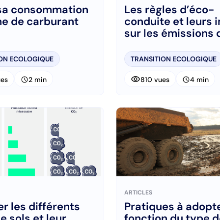
 sa consommation
Les règles d’éco-
e de carburant
conduite et leurs
sur les émissions
ION ECOLOGIQUE
TRANSITION ECOLOGIQUE
visibility
schedule
schedule
ues
2 min
810 vues
4 min
ARTICLES
er les différents
Pratiques à adopt
e sols et leur
fonction du type d