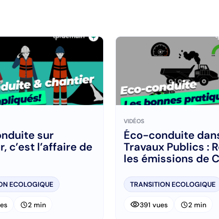
VIDÉOS
nduite sur
Éco-conduite dans
, c’est l’affaire de
Travaux Publics : 
les émissions de 
efficacement
ION ECOLOGIQUE
TRANSITION ECOLOGIQUE
visibility
schedule
schedule
es
2 min
391 vues
2 min