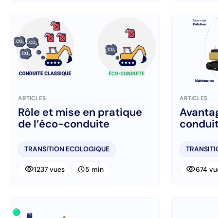
ARTICLES
ARTICLES
Rôle et mise en pratique
Avantag
de l’éco-conduite
condui
TRANSITION ECOLOGIQUE
TRANSIT
visibility
visibility
schedule
1237 vues
5 min
674 vu