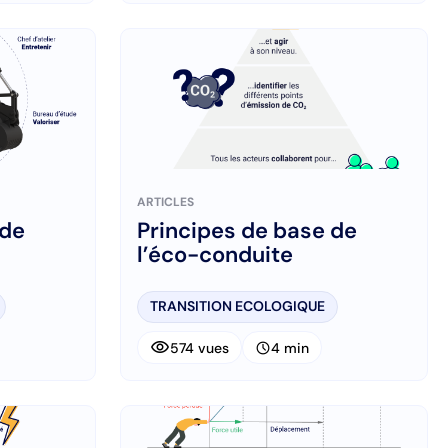
ARTICLES
 de
Principes de base de
l’éco-conduite
TRANSITION ECOLOGIQUE
visibility
schedule
574 vues
4 min