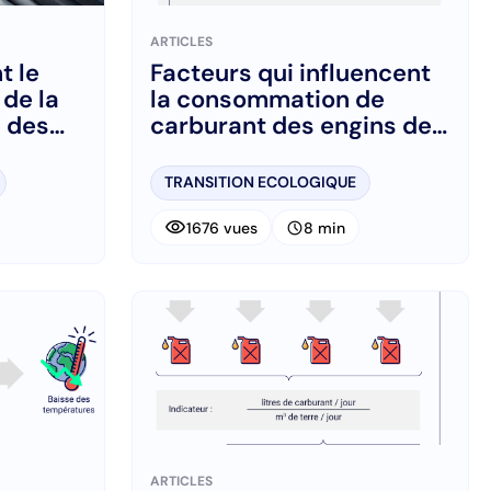
ARTICLES
t le
Facteurs qui influencent
de la
la consommation de
n des
carburant des engins de
ail
transport
TRANSITION ECOLOGIQUE
visibility
schedule
1676 vues
8 min
ARTICLES