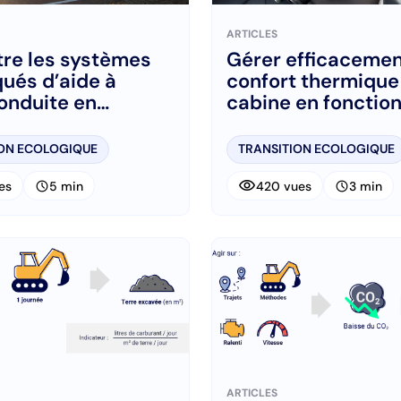
ARTICLES
re les systèmes
Gérer efficacemen
ués d’aide à
confort thermique 
onduite en
cabine en fonctio
rt et en
conditions de trav
tion
ION ECOLOGIQUE
TRANSITION ECOLOGIQUE
visibility
schedule
schedule
es
5 min
420 vues
3 min
ARTICLES