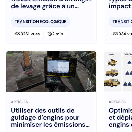
de levage grâce à un
impact 
abaque de charge
de GES
TRANSITION ECOLOGIQUE
TRANSIT
visibility
visibility
schedule
3261 vues
2 min
934 vu
ARTICLES
ARTICLES
Utiliser des outils de
Optimi
guidage d’engins pour
et dép
minimiser les émissions
engins 
de CO2