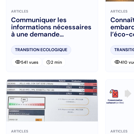
ARTICLES
ARTICLES
Communiquer les
Connaît
informations nécessaires
embarq
à une demande
l’éco-c
d’intervention de l’atelier
transpo
produc
TRANSITION ECOLOGIQUE
TRANSIT
visibility
visibility
schedule
541 vues
2 min
410 vu
ARTICLES
ARTICLES