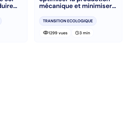
duire
mécanique et minimiser
les émissions de GES
TRANSITION ECOLOGIQUE
visibility
schedule
1299 vues
3 min