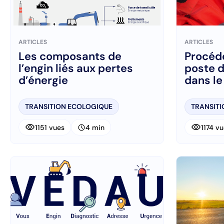
ARTICLES
ARTICLES
Les composants de
Procéde
l’engin liés aux pertes
poste d
d’énergie
dans le
condui
TRANSITION ECOLOGIQUE
TRANSIT
visibility
visibility
schedule
1151 vues
4 min
1174 v