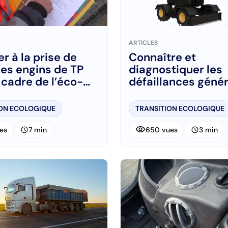
ARTICLES
r à la prise de
Connaître et
es engins de TP
diagnostiquer les
 cadre de l’éco-
défaillances géné
te
des pertes d’éner
ION ECOLOGIQUE
TRANSITION ECOLOGIQUE
visibility
schedule
schedule
ues
7 min
650 vues
3 min