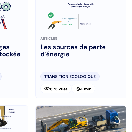
ARTICLES
ages
Les sources de perte
stockée
d’énergie
TRANSITION ECOLOGIQUE
visibility
schedule
676 vues
4 min