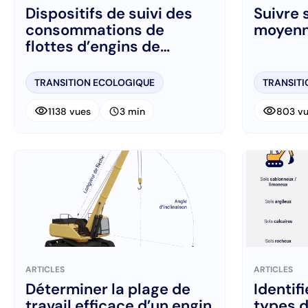
Dispositifs de suivi des
Suivre
consommations de
moyenn
flottes d’engins de
chantier
TRANSITION ECOLOGIQUE
TRANSIT
visibility
visibility
schedule
1138 vues
3 min
803 v
ARTICLES
ARTICLES
Déterminer la plage de
Identifi
travail efficace d’un engin
types d