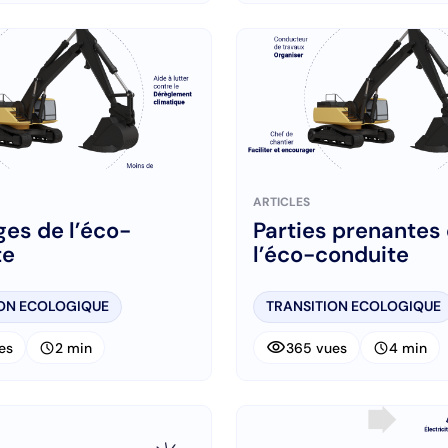
ARTICLES
es de l’éco-
Parties prenantes
te
l’éco-conduite
ION ECOLOGIQUE
TRANSITION ECOLOGIQUE
visibility
schedule
schedule
es
2 min
365 vues
4 min