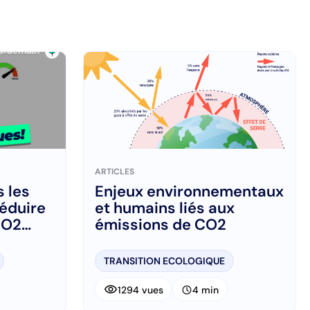
ARTICLES
 les
Enjeux environnementaux
Réduire
et humains liés aux
CO2
émissions de CO2
TRANSITION ECOLOGIQUE
visibility
schedule
1294 vues
4 min