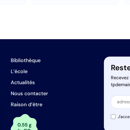
Bibliothèque
Reste
L’école
Recevez 
Actualités
tpdemai
Nous contacter
Secti
Raison d’être
Secti
J'acce
0.55 g