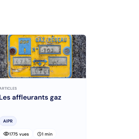
ARTICLES
Les affleurants gaz
AIPR
visibility
schedule
1775 vues
1 min