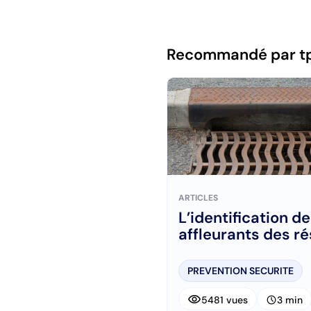
Recommandé par t
ARTICLES
L’identification d
affleurants des r
PREVENTION SECURITE
visibility
schedule
5481 vues
3 min