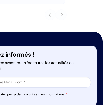
arrow_back
arrow_forward
z informés !
en avant-première toutes les actualités de
n
on
on
pte que tp.demain utilise mes informations
*