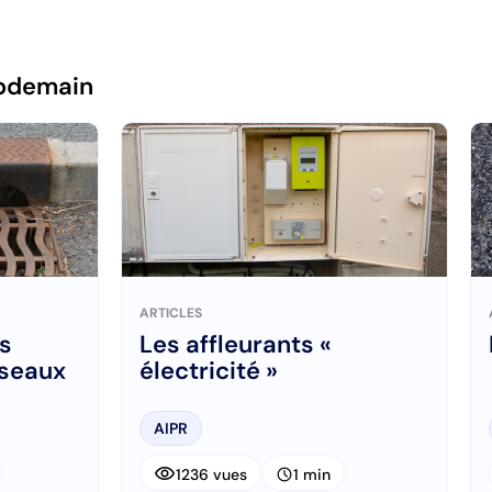
pdemain
ARTICLES
es
Les affleurants «
éseaux
électricité »
AIPR
visibility
schedule
1236 vues
1 min