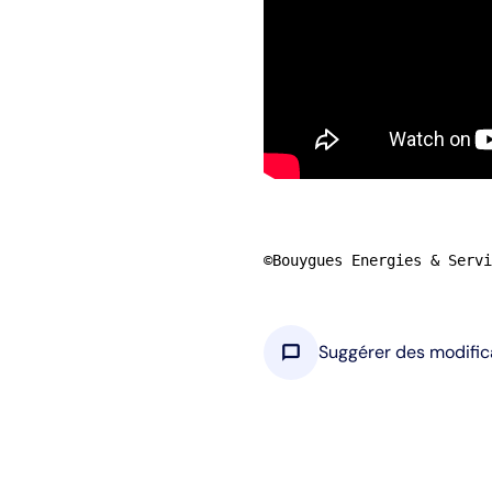
©Bouygues Energies & Servi
chat_bubble
Suggérer des modific