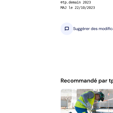
©tp.demain 2023

MAJ le 22/10/2023
chat_bubble
Suggérer des modific
Recommandé par t