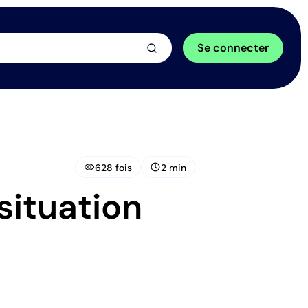
arrow_forward
Se connecter
visibility
schedule
628 fois
2 min
situation