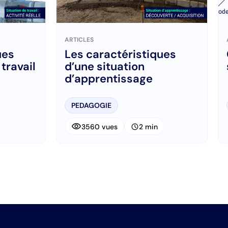
ARTICLES
ues
Les caractéristiques
travail
d’une situation
d’apprentissage
PEDAGOGIE
visibility
schedule
3560 vues
2 min