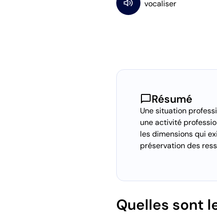
chat_bubble
Résumé
Une situation profess
une activité professi
les dimensions qui ex
préservation des ress
Quelles sont l