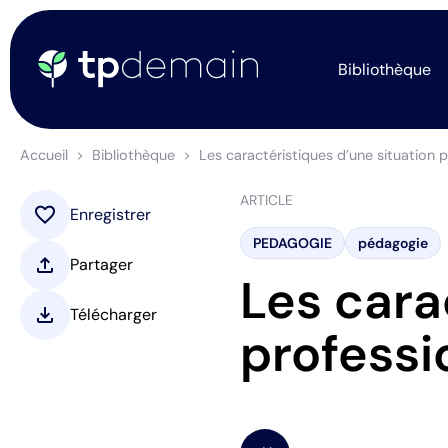
Bibliothèque
Accueil
Bibliothèque
Les caractéristiques d’une situation p
ARTICLE
favorite
Enregistrer
PEDAGOGIE
pédagogie
upload
Partager
Les cara
download
Télécharger
professi