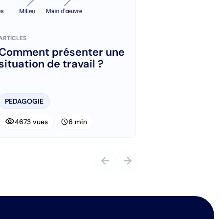
ARTICLES
Comment présenter une
situation de travail ?
PEDAGOGIE
visibility
schedule
4673 vues
6 min
arrow_back
arrow_forward