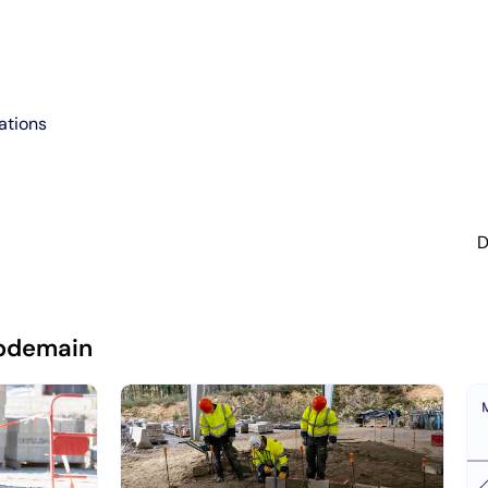
ations
D
pdemain