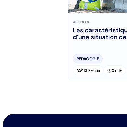
ARTICLES
Les caractéristiq
d’une situation de 
PEDAGOGIE
visibility
schedule
1139 vues
3 min