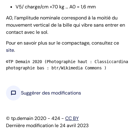
V5/ charge/cm +70 kg … A0 = 1,6 mm
A0, l’amplitude nominale correspond à la moitié du
mouvement vertical de la bille qui vibre sans entrer en
contact avec le sol.
Pour en savoir plus sur le compactage, consultez ce
site
.
©TP Demain 2020 (Photographie haut : Classiccardinal/
photographie bas : btr/Wikimedia Commons )
chat_bubble
Suggérer des modifications
© tp.demain 2020 - 424 -
CC BY
Dernière modification le 24 avril 2023