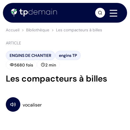
arrow_forward
Accueil
Bibliothèque
Les compacteurs à billes
ARTICLE
ENGINS DE CHANTIER
engins TP
visibility
schedule
5680 fois
2 min
Les compacteurs à billes