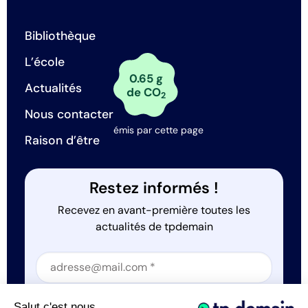
Bibliothèque
L’école
0.65 g
Actualités
de CO
2
Nous contacter
émis par cette page
Raison d’être
Restez informés !
Recevez en avant-première toutes les
actualités de tpdemain
Section
Section
J'accepte que tp.demain utilise mes informations
Salut c'est nous...