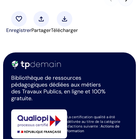
favorite
upload
download
Enregistrer
Partager
Télécharger
Bibliothèque de ressources
pédagogiques dédiées aux métiers
des Travaux Publics, en ligne et 100%
gratuite.
La certification qualité a été
délivrée au titre de la catégorie
d'actions suivante :
Actions de
formation