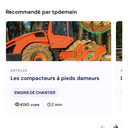
Recommandé par tpdemain
ARTICLES
ART
Les compacteurs à pieds dameurs
Le
ENGINS DE CHANTIER
E
visibility
visibi
schedule
4190 vues
2 min
arrow_back
arrow_forward