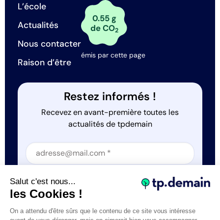
L’école
0.55 g
Actualités
de CO
2
Nous contacter
émis par cette page
Raison d’être
Restez informés !
Recevez en avant-première toutes les
actualités de tpdemain
Section
Section
J'accepte que tp.demain utilise mes informations
Salut c'est nous...
*
les Cookies !
On a attendu d'être sûrs que le contenu de ce site vous intéresse