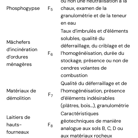
ou non une neutralisation à la
Phosphogypse
F
chaux, examen de la
5
granulométrie et de la teneur
en eau
Taux d’imbrulés et d’éléments
solubles, qualité du
Mâchefers
déferraillage, du criblage et de
d’incinération
F
l’homogénéisation, durée du
6
d’ordures
stockage, présence ou non de
ménagères
cendres volantes de
combustion
Qualité du déferraillage et de
Matériaux de
l’homogénéisation, présence
F
7
démolition
d’éléments indésirables
(plâtres, bois…), granulométrie
Caractéristiques
Laitiers de
géotechniques de manière
hauts-
F
8
analogue aux sols B, C, D ou
fourneaux
aux matériaux rocheux