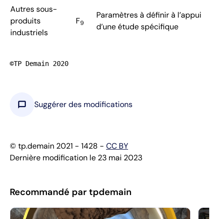
Autres sous-
Paramètres à définir à l’appui
produits
F
9
d’une étude spécifique
industriels
©TP Demain 2020
chat_bubble
Suggérer des modifications
© tp.demain 2021 - 1428 -
CC BY
Dernière modification le 23 mai 2023
Recommandé par tpdemain