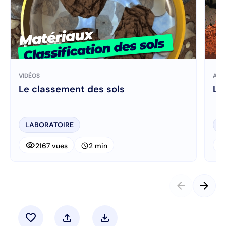
VIDÉOS
ART
Le classement des sols
La
LABORATOIRE
M
visibility
visibi
schedule
2167 vues
2 min
arrow_back
arrow_forward
favorite
upload
download