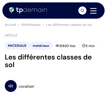
arrow_forward
Accueil
Bibliothèque
Les différentes classes de sol
ARTICLE
visibility
schedule
MATERIAUX
matériaux
31920 fois
5 min
Les différentes classes de
sol