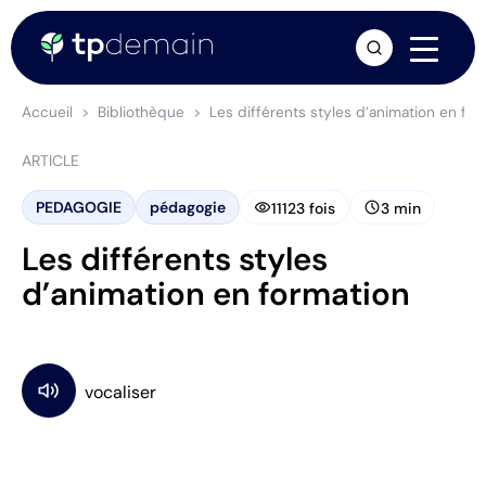
arrow_forward
Accueil
Bibliothèque
Les différents styles d’animation en for
ARTICLE
visibility
schedule
PEDAGOGIE
pédagogie
11123 fois
3 min
Les différents styles
d’animation en formation