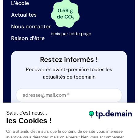
L’école
0.59 g
Actualités
de CO
2
Nous contacter
émis par cette page
Raison d’être
Restez informés !
Recevez en avant-première toutes les
actualités de tpdemain
Section
Section
J'accepte que tp.demain utilise mes informations
Salut c'est nous...
*
les Cookies !
On a attendu d'être sûrs que le contenu de ce site vous intéresse
avant de vous déranger, mais on aimerait bien vous accompagner