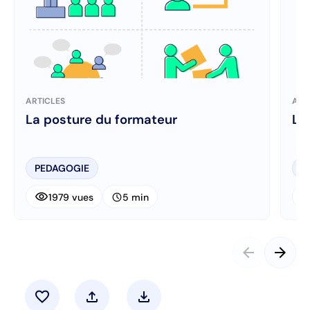
ARTICLES
ART
La posture du formateur
Le
PEDAGOGIE
P
visibility
visibi
schedule
1979 vues
5 min
arrow_back
arrow_forward
favorite
upload
download