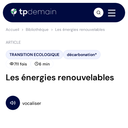
arrow_forward
Accueil
Bibliothèque
Les énergies renouvelables
ARTICLE
TRANSITION ECOLOGIQUE
décarbonation*
visibility
schedule
711 fois
6 min
Les énergies renouvelables