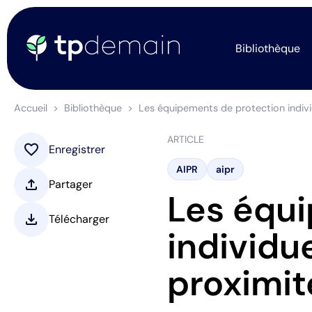
Bibliothèque
Accueil
Bibliothèque
Les équipements de protection individ
ARTICLE
favorite
Enregistrer
AIPR
aipr
upload
Partager
Les équi
download
Télécharger
individue
proximit