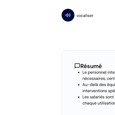
chat_bubble
Résumé
Le personnel inte
nécessaires, certi
Au-delà des équi
interventions spé
Les salariés son
chaque utilisation