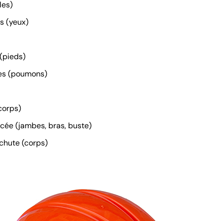
les)
s (yeux)
(pieds)
es (poumons)
corps)
rcée (jambes, bras, buste)
-chute (corps)