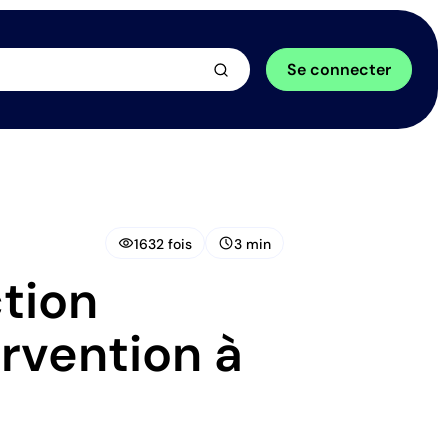
arrow_forward
Se connecter
visibility
schedule
1632 fois
3 min
tion
ervention à