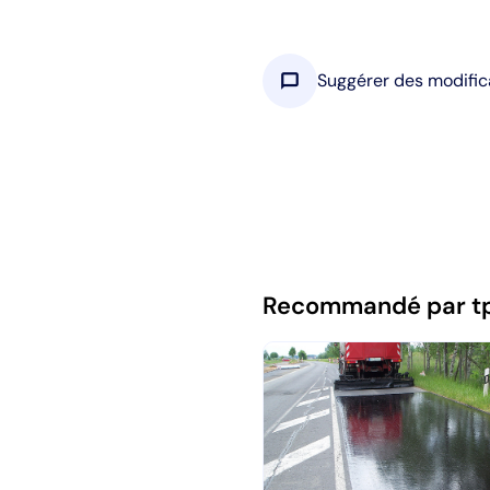
chat_bubble
Suggérer des modific
Recommandé par t