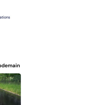
ations
pdemain