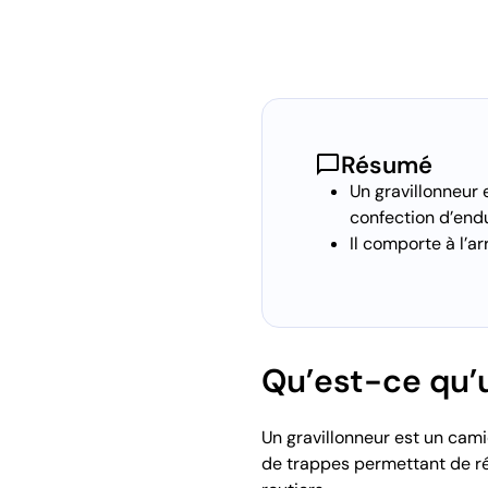
chat_bubble
Résumé
Un gravillonneur 
confection d’endu
Il comporte à l’a
Qu’est-ce qu’u
Un gravillonneur est un cam
de trappes permettant de ré