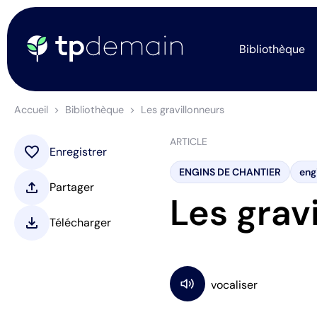
Bibliothèque
Accueil
Bibliothèque
Les gravillonneurs
ARTICLE
favorite
Enregistrer
ENGINS DE CHANTIER
eng
upload
Partager
Les grav
download
Télécharger