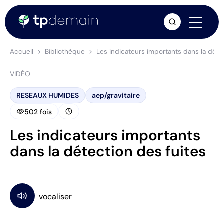
arrow_forward
Accueil
Bibliothèque
Les indicateurs importants dans la déte
VIDÉO
RESEAUX HUMIDES
aep/gravitaire
visibility
schedule
502 fois
Les indicateurs importants
dans la détection des fuites