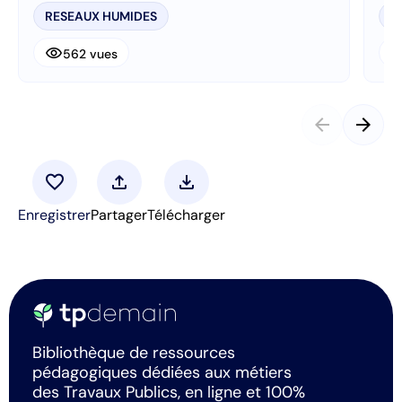
RESEAUX HUMIDES
R
visibility
visibi
562 vues
arrow_back
arrow_forward
favorite
upload
download
Enregistrer
Partager
Télécharger
Bibliothèque de ressources
pédagogiques dédiées aux métiers
des Travaux Publics, en ligne et 100%