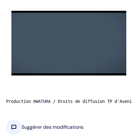
Production ©
WATURA
 / Droits de diffusion TP d'Avenir
chat_bubble
Suggérer des modifications