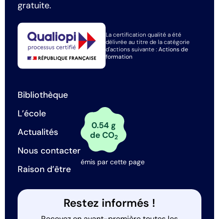
gratuite.
La certification qualité a été
délivrée au titre de la catégorie
d'actions suivante :
Actions de
formation
Bibliothèque
L’école
0.54 g
Actualités
de CO
2
Nous contacter
émis par cette page
Raison d’être
Restez informés !
Recevez en avant-première toutes les