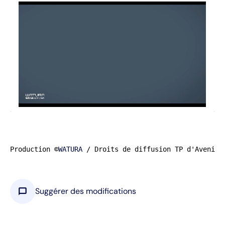
Production ©
WATURA
 / Droits de diffusion TP d'Avenir
chat_bubble
Suggérer des modifications