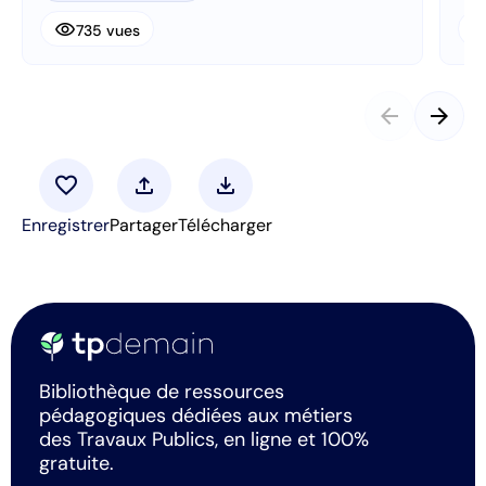
visibility
visibi
735 vues
arrow_back
arrow_forward
favorite
upload
download
Enregistrer
Partager
Télécharger
Bibliothèque de ressources
pédagogiques dédiées aux métiers
des Travaux Publics, en ligne et 100%
gratuite.