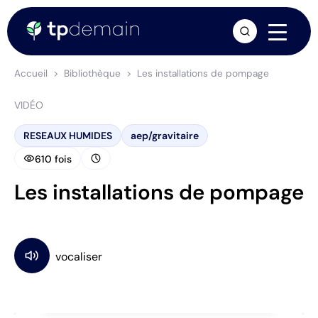
arrow_forward
Accueil
Bibliothèque
Les installations de pompage
VIDÉO
RESEAUX HUMIDES
aep/gravitaire
visibility
schedule
610 fois
Les installations de pompage