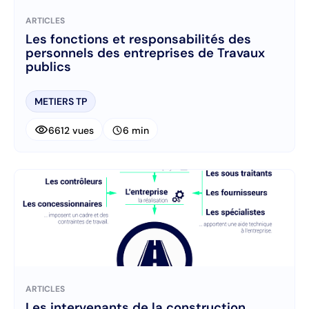
ARTICLES
Les fonctions et responsabilités des
personnels des entreprises de Travaux
publics
METIERS TP
visibility
schedule
6612 vues
6 min
ARTICLES
Les intervenants de la construction