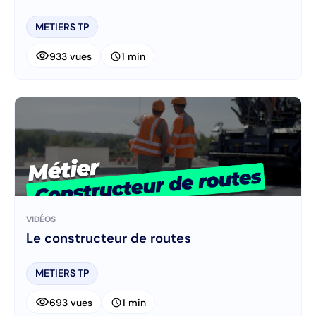
METIERS TP
visibility
schedule
933 vues
1 min
VIDÉOS
Le constructeur de routes
METIERS TP
visibility
schedule
693 vues
1 min