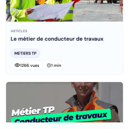
ARTICLES
Le métier de conducteur de travaux
METIERS TP
visibility
schedule
1266 vues
1 min