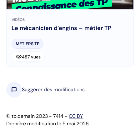
VIDÉOS
Le mécanicien d’engins – métier TP
METIERS TP
visibility
487 vues
chat_bubble
Suggérer des modifications
© tp.demain 2023 - 7414 -
CC BY
Dernière modification le 5 mai 2026