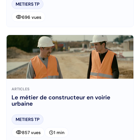
METIERS TP
visibility
696 vues
ARTICLES
Le métier de constructeur en voirie
urbaine
METIERS TP
visibility
schedule
857 vues
1 min