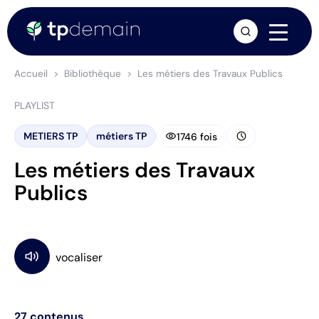
arrow_forward
Accueil
Bibliothèque
Les métiers des Travaux Publics
PLAYLIST
visibility
schedule
METIERS TP
métiers TP
1746 fois
Les métiers des Travaux
Publics
27
contenus