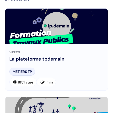
VIDÉOS
La plateforme tpdemain
METIERS TP
visibility
schedule
1651 vues
1 min