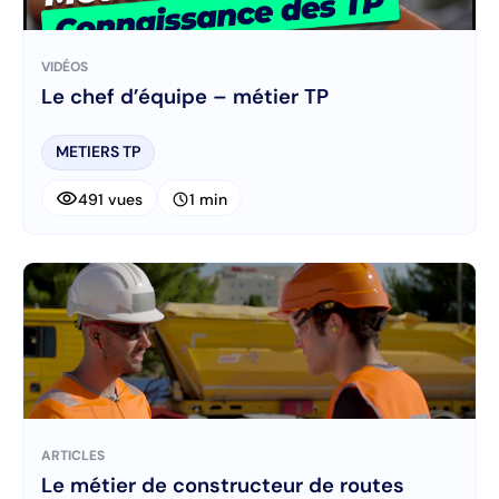
VIDÉOS
Le chef d’équipe – métier TP
METIERS TP
visibility
schedule
491 vues
1 min
ARTICLES
Le métier de constructeur de routes