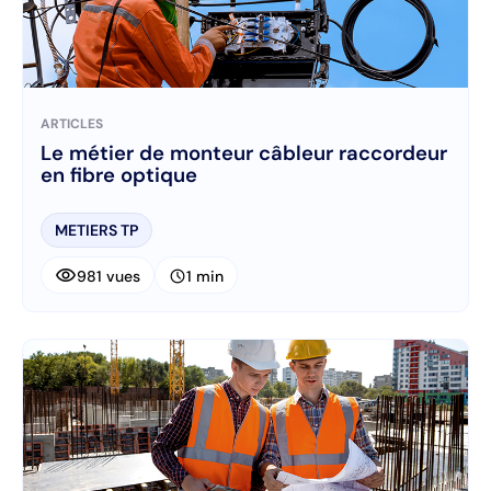
ARTICLES
Le métier de monteur câbleur raccordeur
en fibre optique
METIERS TP
visibility
schedule
981 vues
1 min