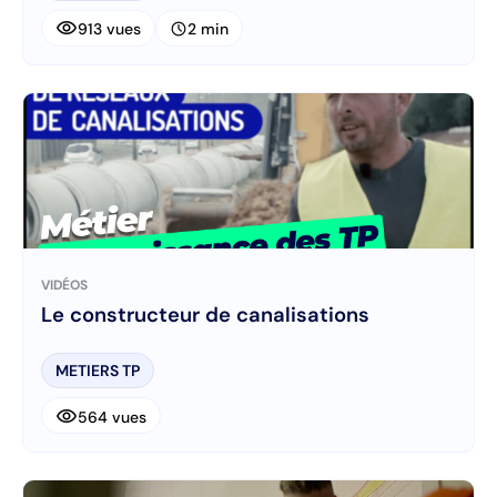
visibility
schedule
913 vues
2 min
VIDÉOS
Le constructeur de canalisations
METIERS TP
visibility
564 vues