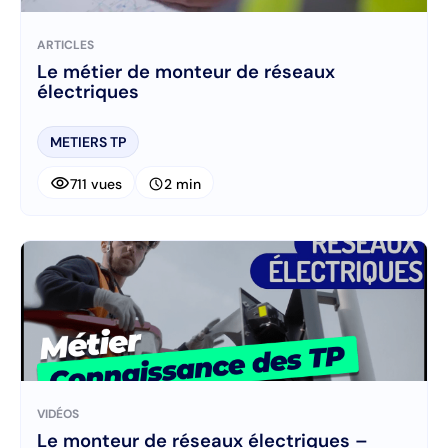
ARTICLES
Le métier de monteur de réseaux
électriques
METIERS TP
visibility
schedule
711 vues
2 min
VIDÉOS
Le monteur de réseaux électriques –