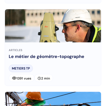
ARTICLES
Le métier de géomètre-topographe
METIERS TP
visibility
schedule
1391 vues
2 min