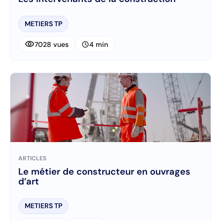
METIERS TP
visibility
schedule
7028 vues
4 min
ARTICLES
Le métier de constructeur en ouvrages
d’art
METIERS TP