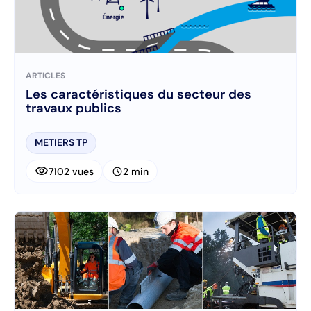
ARTICLES
Les caractéristiques du secteur des
travaux publics
METIERS TP
visibility
schedule
7102 vues
2 min