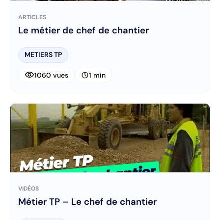
ARTICLES
Le métier de chef de chantier
METIERS TP
visibility
schedule
1060 vues
1 min
VIDÉOS
Métier TP – Le chef de chantier