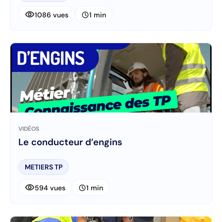
visibility
schedule
1086 vues
1 min
VIDÉOS
Le conducteur d’engins
METIERS TP
visibility
schedule
594 vues
1 min