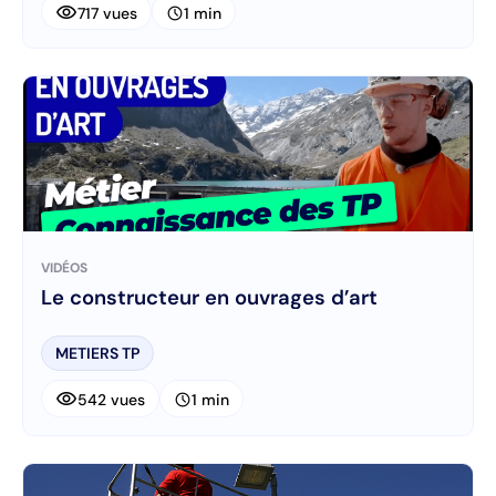
visibility
schedule
717 vues
1 min
VIDÉOS
Le constructeur en ouvrages d’art
METIERS TP
visibility
schedule
542 vues
1 min