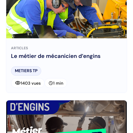
ARTICLES
Le métier de mécanicien d’engins
METIERS TP
visibility
schedule
1403 vues
1 min