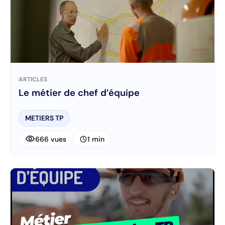
ARTICLES
Le métier de chef d’équipe
METIERS TP
visibility
schedule
666 vues
1 min