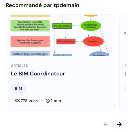
Recommandé par tpdemain
ARTICLES
ART
Le BIM Coordinateur
L’
BIM
P
visibility
visibi
schedule
776 vues
2 min
arrow_back
arrow_forward