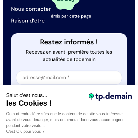
2
Nous contacter
émis par cette page
Raison d’être
Restez informés !
Recevez en avant-première toutes les
actualités de tpdemain
Section
Section
J'accepte que tp.demain utilise mes informations
Salut c'est nous...
*
les Cookies !
On a attendu d'être sûrs que le contenu de ce site vous intéresse
avant de vous déranger, mais on aimerait bien vous accompagner
pendant votre visite...
C'est OK pour vous ?