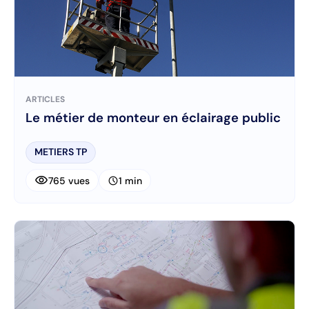
ARTICLES
Le métier de monteur en éclairage public
METIERS TP
visibility
schedule
765 vues
1 min