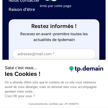
Nous contacter
émis par cette page
Raison d’être
Restez informés !
Recevez en avant-première toutes les
actualités de tpdemain
Section
Section
J'accepte que tp.demain utilise mes informations
Salut c'est nous...
*
les Cookies !
On a attendu d'être sûrs que le contenu de ce site vous intéresse
avant de vous déranger, mais on aimerait bien vous accompagner
pendant votre visite...
C'est OK pour vous ?
Tous droits réservés © tp.demain 2026
Mentions légales
Consentements certifiés par