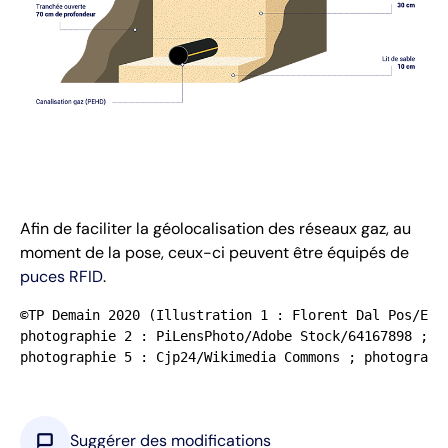
Afin de faciliter la géolocalisation des réseaux gaz, au
moment de la pose, ceux-ci peuvent être équipés de
puces RFID
.
©TP Demain 2020 (Illustration 1 : Florent Dal Pos/EGEL
photographie 2 : PiLensPhoto/Adobe Stock/64167898 ; p
photographie 5 : Cjp24/Wikimedia Commons ; photograph
chat_bubble
Suggérer des modifications