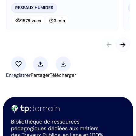
RESEAUX HUMIDES
A
visibility
visibi
schedule
1578 vues
3 min
arrow_back
arrow_forward
favorite
upload
download
Enregistrer
Partager
Télécharger
Bibliothèque de ressources
pédagogiques dédiées aux métiers
des Travaux Publics, en ligne et 100%