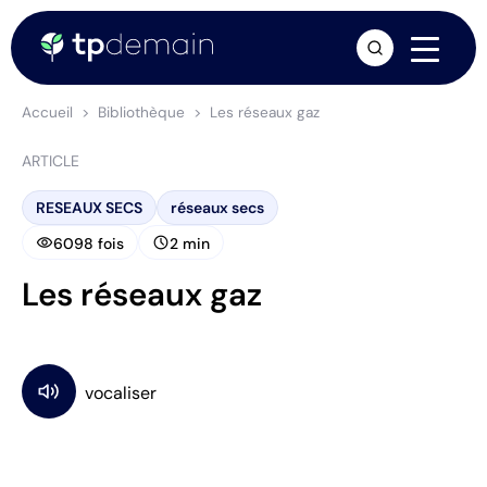
arrow_forward
Accueil
Bibliothèque
Les réseaux gaz
ARTICLE
RESEAUX SECS
réseaux secs
visibility
schedule
6098 fois
2 min
Les réseaux gaz