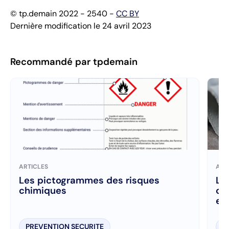
© tp.demain 2022 - 2540 -
CC BY
Dernière modification le 24 avril 2023
Recommandé par tpdemain
ARTICLES
ART
Les pictogrammes des risques
Le
chimiques
ca
etc
PREVENTION SECURITE
P