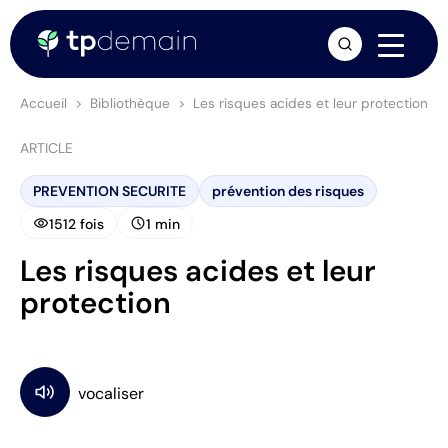
arrow_forward
Accueil
Bibliothèque
Les risques acides et leur protection
ARTICLE
PREVENTION SECURITE
prévention des risques
visibility
schedule
1512 fois
1 min
Les risques acides et leur
protection