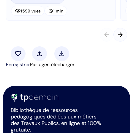
visibility
visibi
schedule
1599 vues
1 min
arrow_back
arrow_forward
favorite
upload
download
Enregistrer
Partager
Télécharger
Bibliothèque de ressources
pédagogiques dédiées aux métiers
des Travaux Publics, en ligne et 100%
gratuite.