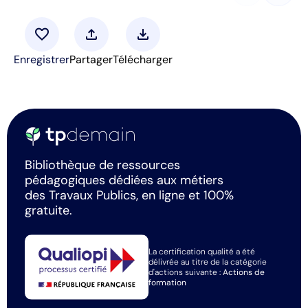
favorite
upload
download
Enregistrer
Partager
Télécharger
Bibliothèque de ressources
pédagogiques dédiées aux métiers
des Travaux Publics, en ligne et 100%
gratuite.
La certification qualité a été
délivrée au titre de la catégorie
d'actions suivante :
Actions de
formation