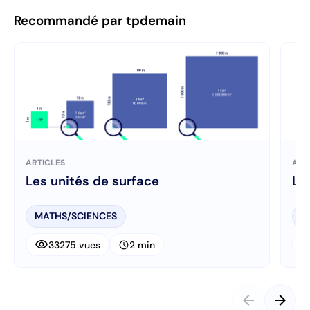
Recommandé par tpdemain
ARTICLES
ART
Les unités de surface
Le
MATHS/SCIENCES
M
visibility
visibi
schedule
33275 vues
2 min
arrow_back
arrow_forward