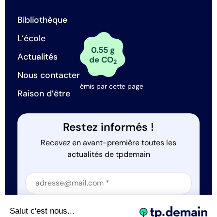
Bibliothèque
L’école
0.55 g
Actualités
de CO
2
Nous contacter
émis par cette page
Raison d’être
Restez informés !
Recevez en avant-première toutes les
actualités de tpdemain
Section
Section
J'accepte que tp.demain utilise mes informations
Salut c'est nous...