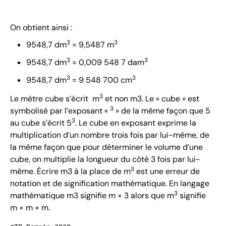
On obtient ainsi :
3
3
9548,7 dm
= 9,5487 m
3
3
9548,7 dm
= 0,009 548 7 dam
3
3
9548,7 dm
= 9 548 700 cm
3
Le mètre cube s’écrit m
et non m3. Le « cube » est
3
symbolisé par l’exposant «
» de la même façon que 5
3
au cube s’écrit 5
. Le cube en exposant exprime la
multiplication d’un nombre trois fois par lui-même, de
la même façon que pour déterminer le volume d’une
cube, on multiplie la longueur du côté 3 fois par lui-
3
même. Écrire m3 à la place de m
est une erreur de
notation et de signification mathématique. En langage
3
mathématique m3 signifie m × 3 alors que m
signifie
m × m × m.