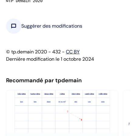
©TP Demain 2020
chat_bubble
Suggérer des modifications
© tp.demain 2020 - 432 -
CC BY
Dernière modification le 1 octobre 2024
Recommandé par tpdemain