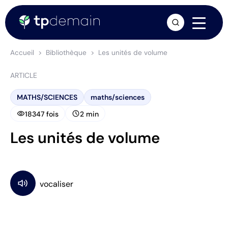
arrow_forward
Accueil
Bibliothèque
Les unités de volume
ARTICLE
MATHS/SCIENCES
maths/sciences
visibility
schedule
18347 fois
2 min
Les unités de volume