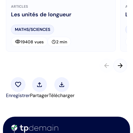
ARTICLES
ART
Les unités de longueur
Le
MATHS/SCIENCES
M
visibility
visibi
schedule
19408 vues
2 min
arrow_back
arrow_forward
favorite
upload
download
Enregistrer
Partager
Télécharger