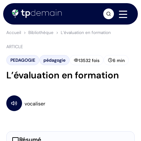
arrow_forward
Accueil
Bibliothèque
L’évaluation en formation
ARTICLE
visibility
schedule
PEDAGOGIE
pédagogie
13532 fois
6 min
L’évaluation en formation
chat_bubble
Résumé