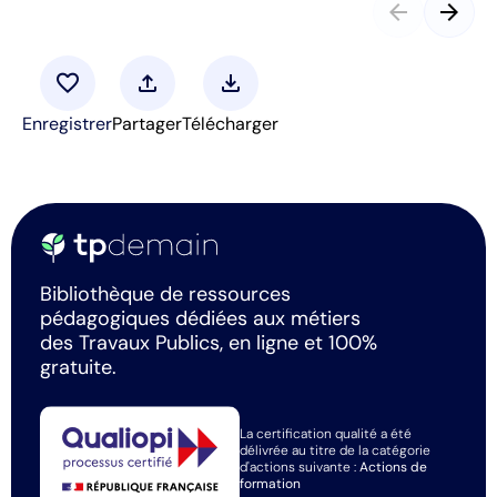
arrow_back
arrow_forward
favorite
upload
download
Enregistrer
Partager
Télécharger
Bibliothèque de ressources
pédagogiques dédiées aux métiers
des Travaux Publics, en ligne et 100%
gratuite.
La certification qualité a été
délivrée au titre de la catégorie
d'actions suivante :
Actions de
formation