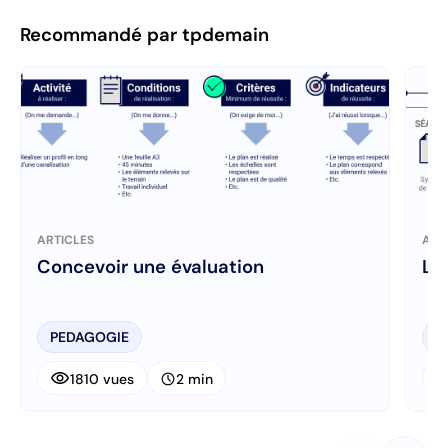
Recommandé par tpdemain
ARTICLES
ART
Concevoir une évaluation
La
PEDAGOGIE
P
visibility
visibi
schedule
1810 vues
2 min