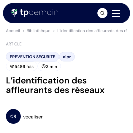
arrow_forward
Accueil
Bibliothèque
L’identification des affleurants des rés
ARTICLE
PREVENTION SECURITE
aipr
visibility
schedule
5486 fois
3 min
L’identification des
affleurants des réseaux