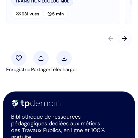
TRANSITION ECOLOGIQUE
T
visibility
visibi
schedule
631 vues
5 min
arrow_back
arrow_forward
favorite
upload
download
Enregistrer
Partager
Télécharger
Bibliothèque de ressources
pédagogiques dédiées aux métiers
des Travaux Publics, en ligne et 100%
gratuite.