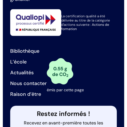
La certification qualité a été
délivrée au titre de la catégorie
d'actions suivante :
Actions de
formation
Bibliothèque
L’école
0.55 g
Actualités
de CO
2
Nous contacter
émis par cette page
Raison d’être
Restez informés !
Recevez en avant-première toutes les