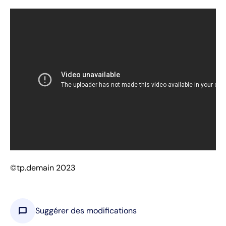
©tp.demain 2023
chat_bubble
Suggérer des modifications