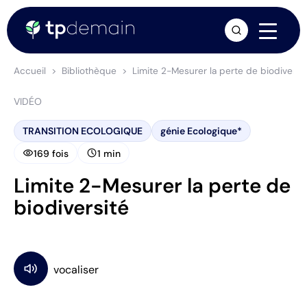
arrow_forward
Accueil
Bibliothèque
Limite 2-Mesurer la perte de biodiversi
VIDÉO
TRANSITION ECOLOGIQUE
génie Ecologique*
visibility
schedule
169 fois
1 min
Limite 2-Mesurer la perte de
biodiversité