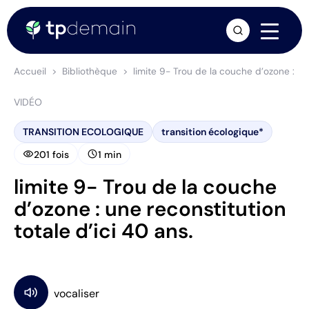
arrow_forward
Accueil
Bibliothèque
limite 9- Trou de la couche d’ozone : une
VIDÉO
TRANSITION ECOLOGIQUE
transition écologique*
visibility
schedule
201 fois
1 min
limite 9- Trou de la couche
d’ozone : une reconstitution
totale d’ici 40 ans.