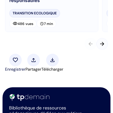
responsables
TRANSITION ECOLOGIQUE
T
visibility
visibi
schedule
486 vues
7 min
arrow_back
arrow_forward
favorite
upload
download
Enregistrer
Partager
Télécharger
Bibliothèque de ressources