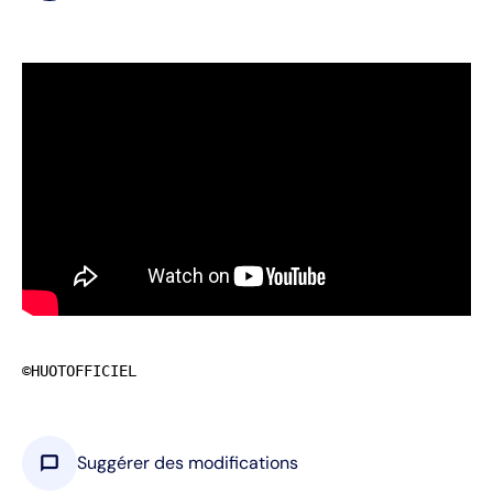
©HUOTOFFICIEL
chat_bubble
Suggérer des modifications