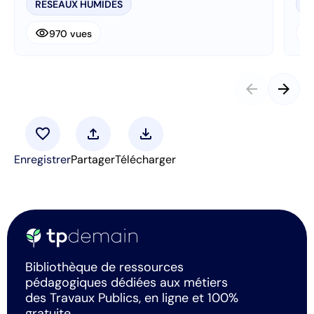
RESEAUX HUMIDES
R
visibility
visibi
970 vues
arrow_back
arrow_forward
favorite
upload
download
Enregistrer
Partager
Télécharger
Bibliothèque de ressources
pédagogiques dédiées aux métiers
des Travaux Publics, en ligne et 100%
gratuite.