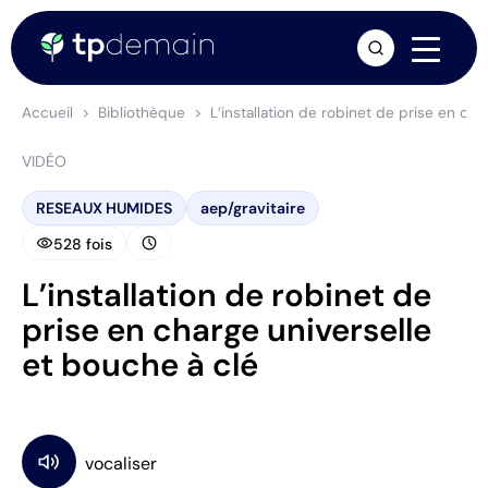
arrow_forward
Accueil
Bibliothèque
L’installation de robinet de prise en ch
VIDÉO
RESEAUX HUMIDES
aep/gravitaire
visibility
schedule
528 fois
L’installation de robinet de
prise en charge universelle
et bouche à clé