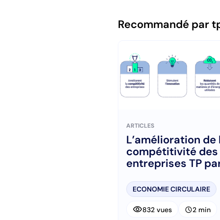
Recommandé par t
ARTICLES
L’amélioration de 
compétitivité des
entreprises TP par
recyclage
ECONOMIE CIRCULAIRE
visibility
schedule
832 vues
2 min