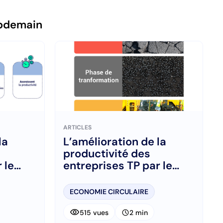
pdemain
ARTICLES
la
L’amélioration de la
productivité des
 le
entreprises TP par le
recyclage
ECONOMIE CIRCULAIRE
visibility
schedule
515 vues
2 min