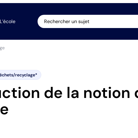
L’école
Rechercher un sujet
age
échets/recyclage*
uction de la notion
ge