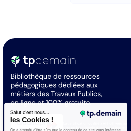
Bibliothèque de ressources
pédagogiques dédiées aux
métiers des Travaux Publics,
en ligne et 100% gratuite.
Salut c'est nous...
les Cookies !
La certification qualité a été délivrée au
titre de la catégorie d'actions suivante :
On a attendu d'être sûrs que le contenu de ce site vous intéresse