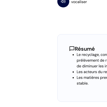
chat_bubble
Résumé
Le recyclage, con
prélèvement de r
de diminuer les 
Les acteurs du r
Les matières prem
stable.