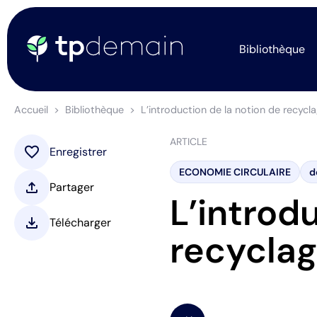
Bibliothèque
Accueil
Bibliothèque
L’introduction de la notion de recycl
ARTICLE
favorite
Enregistrer
ECONOMIE CIRCULAIRE
d
upload
Partager
L’introd
download
Télécharger
recycla