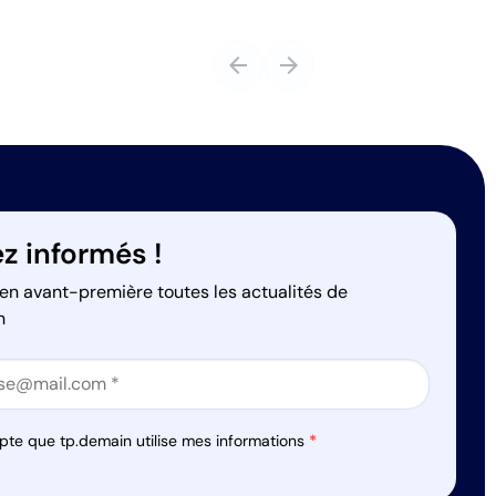
arrow_back
arrow_forward
z informés !
en avant-première toutes les actualités de
n
on
on
pte que tp.demain utilise mes informations
*