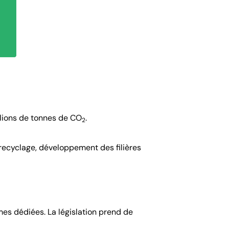
llions de tonnes de CO
.
2
e recyclage, développement des filières
es dédiées. La législation prend de