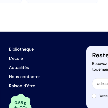
Bibliothèque
Reste
L’école
Recevez 
Actualités
tpdemai
Nous contacter
Secti
Raison d’être
Secti
J'acce
0.55 g
de CO