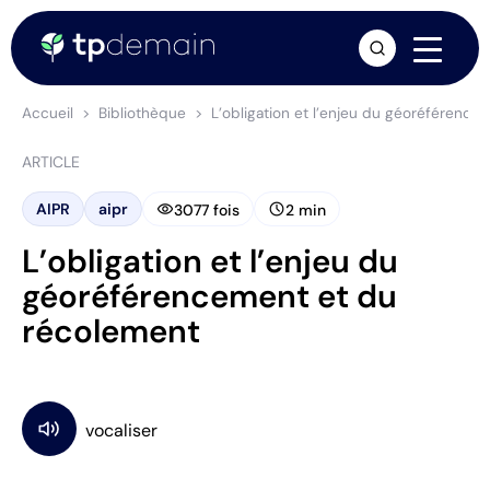
arrow_forward
Accueil
Bibliothèque
L’obligation et l’enjeu du géoréférenc
ARTICLE
visibility
schedule
AIPR
aipr
3077 fois
2 min
L’obligation et l’enjeu du
géoréférencement et du
récolement