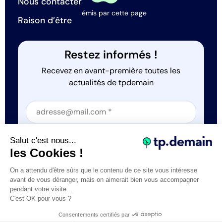
Nous contacter
émis par cette page
Raison d’être
Restez informés !
Recevez en avant-première toutes les
actualités de tpdemain
Section
Section
J'accepte que tp.demain utilise mes informations
Salut c'est nous...
*
les Cookies !
On a attendu d'être sûrs que le contenu de ce site vous intéresse
avant de vous déranger, mais on aimerait bien vous accompagner
pendant votre visite...
C'est OK pour vous ?
Tous droits réservés © tp.demain 2026
Mentions légales
Consentements certifiés par