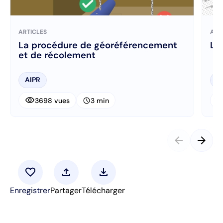
ARTICLES
ART
La procédure de géoréférencement
L’
et de récolement
AIPR
R
visibility
visibi
schedule
3698 vues
3 min
arrow_back
arrow_forward
favorite
upload
download
Enregistrer
Partager
Télécharger