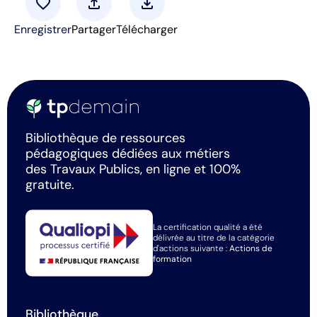
favorite
upload
download
Enregistrer
Partager
Télécharger
Bibliothèque de ressources
pédagogiques dédiées aux métiers
des Travaux Publics, en ligne et 100%
gratuite.
La certification qualité a été
délivrée au titre de la catégorie
d'actions suivante :
Actions de
formation
Bibliothèque