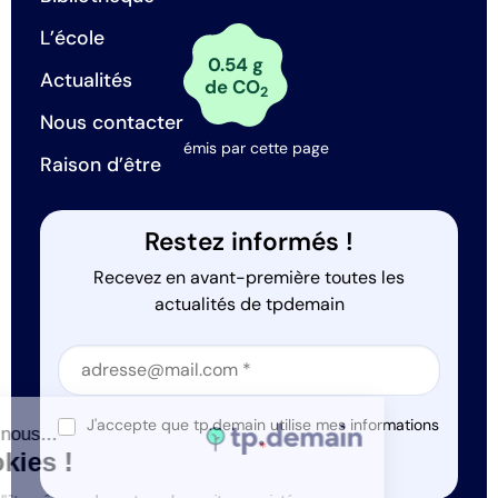
L’école
0.54 g
Actualités
de CO
2
Nous contacter
émis par cette page
Raison d’être
Restez informés !
Recevez en avant-première toutes les
actualités de tpdemain
Section
Section
J'accepte que tp.demain utilise mes informations
Salut c'est nous...
*
les Cookies !