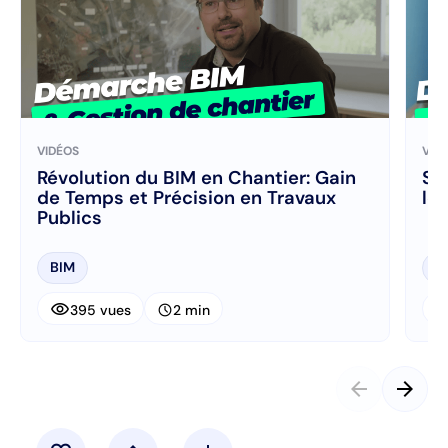
VIDÉOS
VID
Révolution du BIM en Chantier: Gain
SP
de Temps et Précision en Travaux
le
Publics
BIM
B
visibility
visibi
schedule
395 vues
2 min
arrow_back
arrow_forward