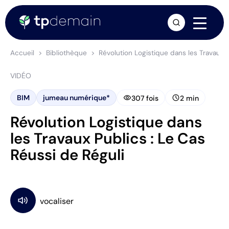
arrow_forward
Accueil
Bibliothèque
Révolution Logistique dans les Travaux P
VIDÉO
visibility
schedule
BIM
jumeau numérique*
307 fois
2 min
Révolution Logistique dans
les Travaux Publics : Le Cas
Réussi de Réguli