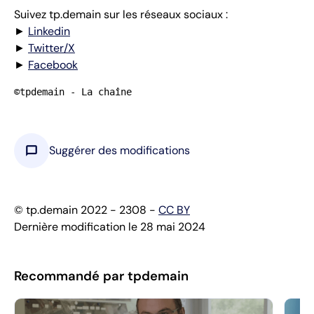
Suivez tp.demain sur les réseaux sociaux :
►
Linkedin
►
Twitter/X
►
Facebook
©tpdemain - La chaîne
chat_bubble
Suggérer des modifications
© tp.demain 2022 - 2308 -
CC BY
Dernière modification le 28 mai 2024
Recommandé par tpdemain