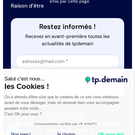
émis par cette page
Raison d’être
Restez informés !
Recevez en avant-première toutes les
actualités de tpdemain
Section
Section
J'accepte que tp.demain utilise mes informations
Salut c'est nous...
*
les Cookies !
On a attendu d'être sûrs que le contenu de ce site vous intéresse
avant de vous déranger, mais on aimerait bien vous accompagner
pendant votre visite...
C'est OK pour vous ?
Tous droits réservés © tp.demain 2026
Mentions légales
Consentements certifiés par
- Réalisation
Webexpr
Non merci
Je choisis
OK pour moi