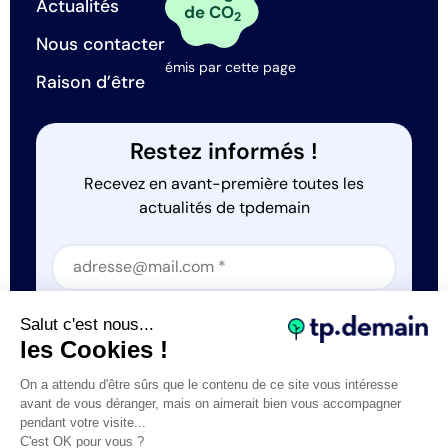
Actualités
de CO
2
Nous contacter
émis par cette page
Raison d’être
Restez informés !
Recevez en avant-première toutes les
actualités de tpdemain
Section
Section
J'accepte que tp.demain utilise mes informations
Salut c'est nous...
*
les Cookies !
On a attendu d'être sûrs que le contenu de ce site vous intéresse
avant de vous déranger, mais on aimerait bien vous accompagner
pendant votre visite...
C'est OK pour vous ?