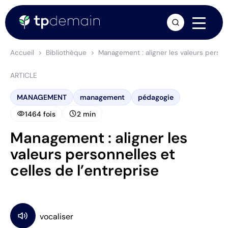
arrow_forward
Accueil
Bibliothèque
Management : aligner les valeurs personn
ARTICLE
MANAGEMENT
management
pédagogie
visibility
schedule
1464 fois
2 min
Management : aligner les
valeurs personnelles et
celles de l’entreprise