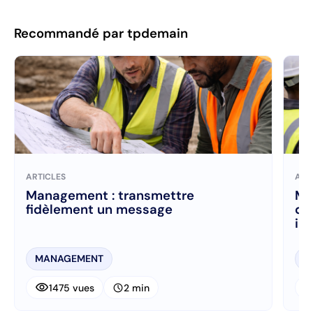
Recommandé par tpdemain
ARTICLES
ART
Management : transmettre
Ma
fidèlement un message
du
in
MANAGEMENT
M
visibility
visibi
schedule
1475 vues
2 min