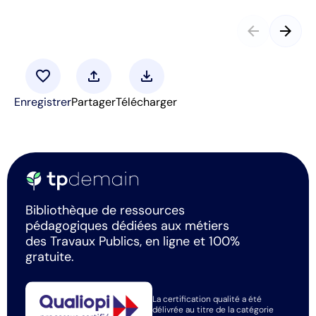
arrow_back
arrow_forward
favorite
upload
download
Enregistrer
Partager
Télécharger
Bibliothèque de ressources
pédagogiques dédiées aux métiers
des Travaux Publics, en ligne et 100%
gratuite.
La certification qualité a été
délivrée au titre de la catégorie