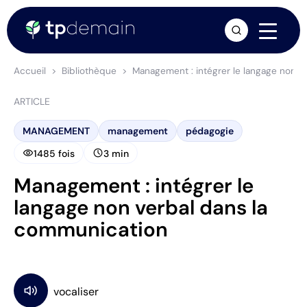
arrow_forward
Accueil
Bibliothèque
Management : intégrer le langage non v
ARTICLE
MANAGEMENT
management
pédagogie
visibility
schedule
1485 fois
3 min
Management : intégrer le
langage non verbal dans la
communication