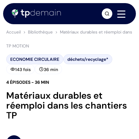
arrow_forward
Accueil
Bibliothèque
Matériaux durables et réemploi dans les
TP MOTION
ECONOMIE CIRCULAIRE
déchets/recyclage*
visibility
schedule
143 fois
36 min
4 ÉPISODES - 36 MIN
Matériaux durables et
réemploi dans les chantiers
TP