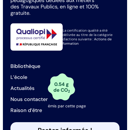
pédagogiques dédiées aux métiers
des Travaux Publics, en ligne et 100%
gratuite.
La certification qualité a été
délivrée au titre de la catégorie
d'actions suivante :
Actions de
formation
Bibliothèque
L’école
0.54 g
Actualités
de CO
2
Nous contacter
émis par cette page
Raison d’être