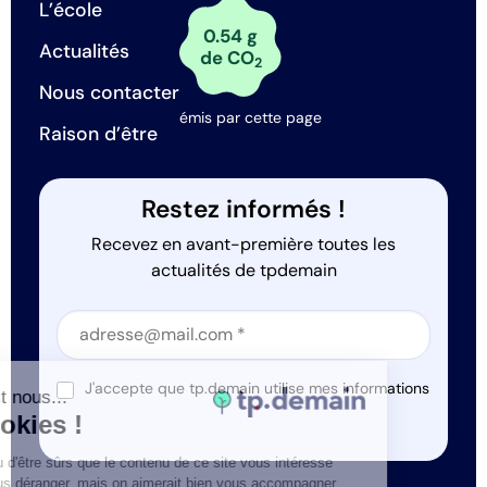
L’école
0.54 g
Actualités
de CO
2
Nous contacter
émis par cette page
Raison d’être
Restez informés !
Recevez en avant-première toutes les
actualités de tpdemain
Section
Section
J'accepte que tp.demain utilise mes informations
Salut c'est nous...
*
les Cookies !
On a attendu d'être sûrs que le contenu de ce site vous intéresse
avant de vous déranger, mais on aimerait bien vous accompagner