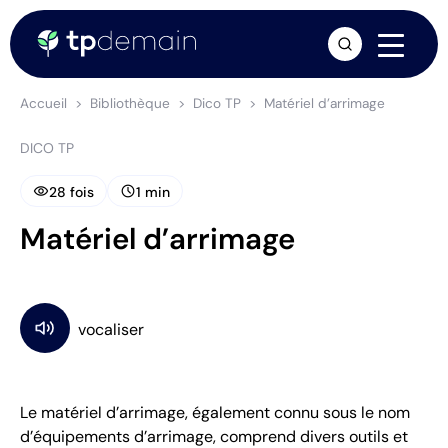
arrow_forward
Accueil
Bibliothèque
Dico TP
Matériel d’arrimage
DICO TP
visibility
schedule
28 fois
1 min
Matériel d’arrimage
Le matériel d’arrimage, également connu sous le nom
d’équipements d’arrimage, comprend divers outils et