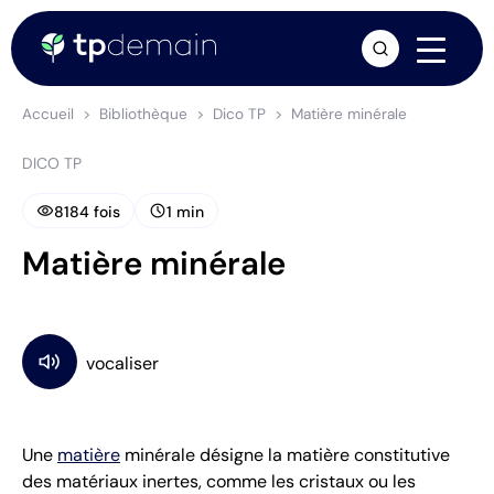
arrow_forward
Accueil
Bibliothèque
Dico TP
Matière minérale
DICO TP
visibility
schedule
8184 fois
1 min
Matière minérale
Une
matière
minérale désigne la matière constitutive
des matériaux inertes, comme les cristaux ou les