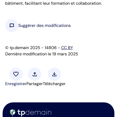
bâtiment, facilitant leur formation et collaboration.
chat_bubble
Suggérer des modifications
© tp.demain 2025 - 14806 -
CC BY
Dernière modification le 19 mars 2025
favorite
upload
download
Enregistrer
Partager
Télécharger