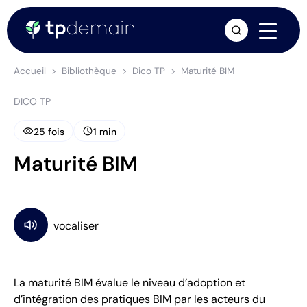
arrow_forward
Accueil
Bibliothèque
Dico TP
Maturité BIM
DICO TP
visibility
schedule
25 fois
1 min
Maturité BIM
La maturité BIM évalue le niveau d’adoption et
d’intégration des pratiques BIM par les acteurs du