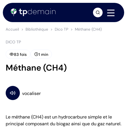
arrow_forward
Accueil
Bibliothèque
Dico TP
Méthane (CH4)
DICO TP
visibility
schedule
83 fois
1 min
Méthane (CH4)
Le méthane (CH4) est un hydrocarbure simple et le
principal composant du biogaz ainsi que du gaz naturel.