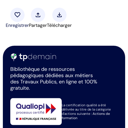
favorite
upload
download
Enregistrer
Partager
Télécharger
Bibliothèque de ressources
pédagogiques dédiées aux métiers
des Travaux Publics, en ligne et 100%
gratuite.
La certification qualité a été
délivrée au titre de la catégorie
d'actions suivante :
Actions de
formation