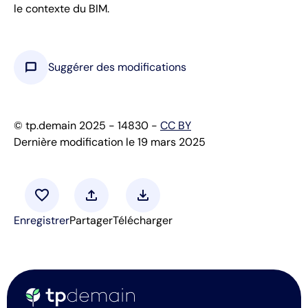
le contexte du BIM.
chat_bubble
Suggérer des modifications
© tp.demain 2025 - 14830 -
CC BY
Dernière modification le 19 mars 2025
favorite
upload
download
Enregistrer
Partager
Télécharger