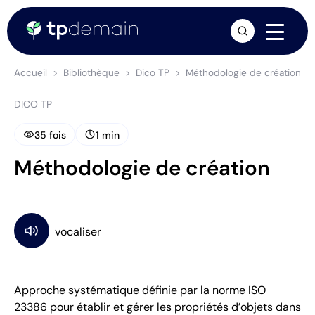
arrow_forward
Accueil
Bibliothèque
Dico TP
Méthodologie de création
DICO TP
visibility
schedule
35 fois
1 min
Méthodologie de création
Approche systématique définie par la norme ISO
23386 pour établir et gérer les propriétés d’objets dans