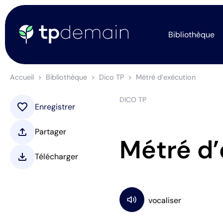
Bibliothèque
Accueil
Bibliothèque
Dico TP
Métré d’exécution
DICO TP
favorite
Enregistrer
upload
Partager
Métré d’
download
Télécharger