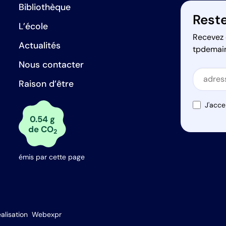
Bibliothèque
Reste
L’école
Recevez 
Actualités
tpdemai
Nous contacter
Secti
Raison d’être
Secti
J'acce
0.54 g
de CO
2
émis par cette page
s Options
alisation
Webexpr
ètres de confidentialité, en garantissant la conformité avec le