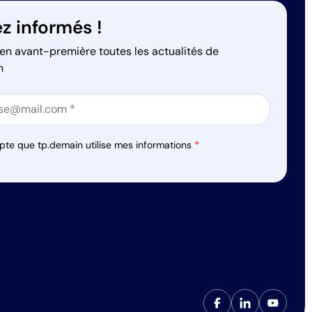
z informés !
en avant-première toutes les actualités de
n
on
on
pte que tp.demain utilise mes informations
*
s réglementations. Personnalisez vos préférences pour contrôler