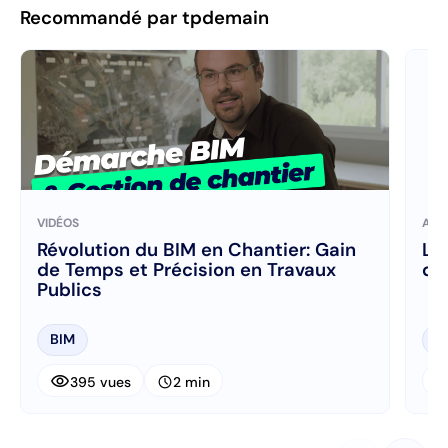
Recommandé par tpdemain
VIDÉOS
ART
Révolution du BIM en Chantier: Gain
La
de Temps et Précision en Travaux
d’
Publics
BIM
B
visibility
visibi
schedule
395 vues
2 min