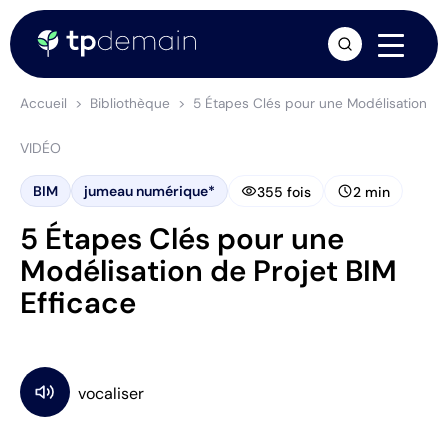
arrow_forward
Accueil
Bibliothèque
5 Étapes Clés pour une Modélisation de 
VIDÉO
visibility
schedule
BIM
jumeau numérique*
355 fois
2 min
5 Étapes Clés pour une
Modélisation de Projet BIM
Efficace