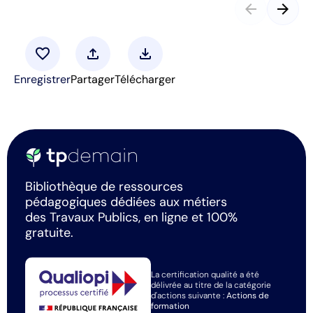
arrow_back
arrow_forward
favorite
upload
download
Enregistrer
Partager
Télécharger
Bibliothèque de ressources
pédagogiques dédiées aux métiers
des Travaux Publics, en ligne et 100%
gratuite.
La certification qualité a été
délivrée au titre de la catégorie
d'actions suivante :
Actions de
formation