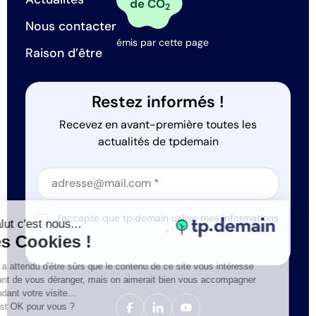
de CO
2
Nous contacter
émis par cette page
Raison d’être
Restez informés !
Recevez en avant-première toutes les
actualités de tpdemain
Section
Section
J'accepte que tp.demain utilise mes informations
Salut c'est nous...
*
les Cookies !
On a attendu d'être sûrs que le contenu de ce site vous intéresse
avant de vous déranger, mais on aimerait bien vous accompagner
pendant votre visite...
C'est OK pour vous ?