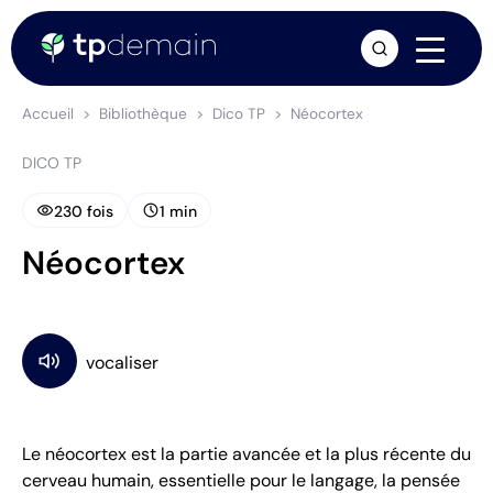
arrow_forward
Accueil
Bibliothèque
Dico TP
Néocortex
DICO TP
visibility
schedule
230 fois
1 min
Néocortex
Le néocortex est la partie avancée et la plus récente du
cerveau humain, essentielle pour le langage, la pensée