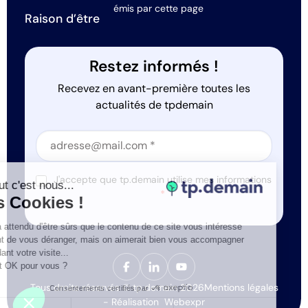
émis par cette page
Raison d’être
Restez informés !
Recevez en avant-première toutes les
actualités de tpdemain
Section
Section
J'accepte que tp.demain utilise mes informations
Salut c'est nous...
*
les Cookies !
On a attendu d'être sûrs que le contenu de ce site vous intéresse
avant de vous déranger, mais on aimerait bien vous accompagner
pendant votre visite...
C'est OK pour vous ?
Tous droits réservés © tp.demain 2026
Mentions légales
Consentements certifiés par
- Réalisation
Webexpr