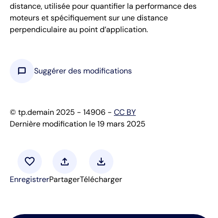
distance, utilisée pour quantifier la performance des
moteurs et spécifiquement sur une distance
perpendiculaire au point d’application.
chat_bubble
Suggérer des modifications
© tp.demain 2025 - 14906 -
CC BY
Dernière modification le 19 mars 2025
favorite
upload
download
Enregistrer
Partager
Télécharger