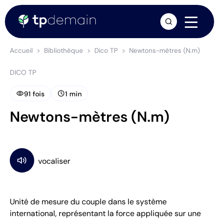
arrow_forward
Accueil
Bibliothèque
Dico TP
Newtons-mètres (N.m)
DICO TP
visibility
schedule
91 fois
1 min
Newtons-mètres (N.m)
Unité de mesure du couple dans le système
international, représentant la force appliquée sur une