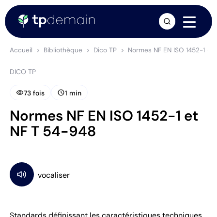
arrow_forward
Accueil
Bibliothèque
Dico TP
Normes NF EN ISO 1452-1 et
DICO TP
visibility
schedule
73 fois
1 min
Normes NF EN ISO 1452-1 et
NF T 54-948
Standards définissant les caractéristiques techniques