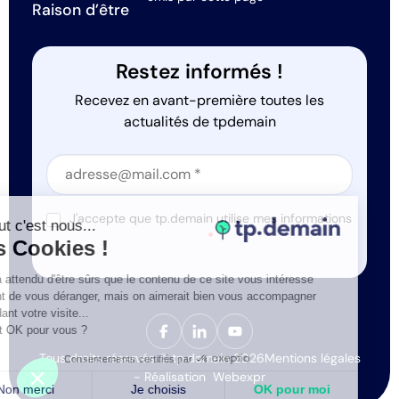
Raison d’être
Restez informés !
Recevez en avant-première toutes les
actualités de tpdemain
Section
Section
J'accepte que tp.demain utilise mes informations
Salut c'est nous...
*
les Cookies !
On a attendu d'être sûrs que le contenu de ce site vous intéresse
avant de vous déranger, mais on aimerait bien vous accompagner
pendant votre visite...
C'est OK pour vous ?
Tous droits réservés © tp.demain 2026
Mentions légales
Consentements certifiés par
- Réalisation
Webexpr
Non merci
Je choisis
OK pour moi