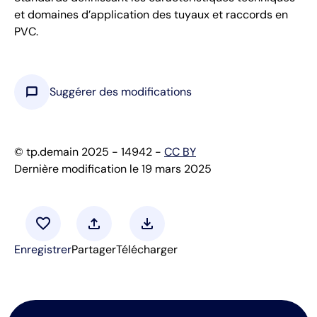
et domaines d’application des tuyaux et raccords en
PVC.
chat_bubble
Suggérer des modifications
© tp.demain 2025 - 14942 -
CC BY
Dernière modification le 19 mars 2025
favorite
upload
download
Enregistrer
Partager
Télécharger