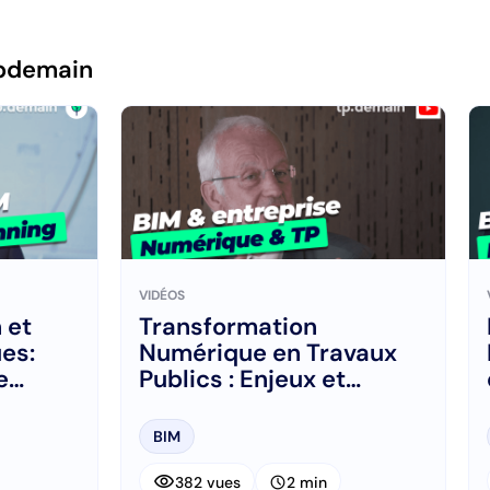
pdemain
VIDÉOS
 et
Transformation
es:
Numérique en Travaux
e
Publics : Enjeux et
Stratégies (longue)
BIM
visibility
schedule
382 vues
2 min