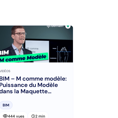
VIDÉOS
BIM – M comme modèle:
Puissance du Modèle
dans la Maquette
Numérique
BIM
visibility
schedule
444 vues
2 min