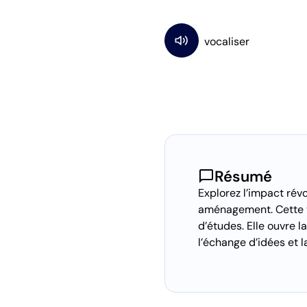
chat_bubble
Résumé
Explorez l’impact rév
aménagement. Cette v
d’études. Elle ouvre l
l’échange d’idées et l