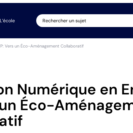
L’école
Rechercher un sujet
TP: Vers un Éco-Aménagement Collaboratif
on Numérique en E
s un Éco-Aménage
atif