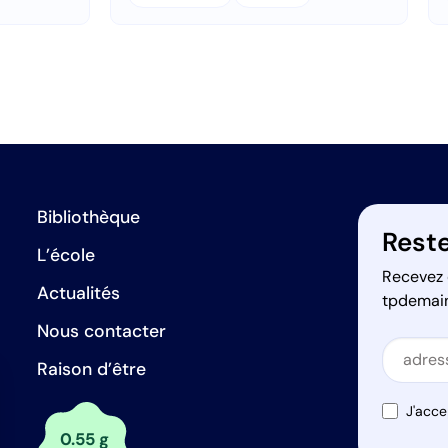
Bibliothèque
Reste
L’école
Recevez 
Actualités
tpdemai
Nous contacter
Secti
Raison d’être
Secti
J'acce
0.55 g