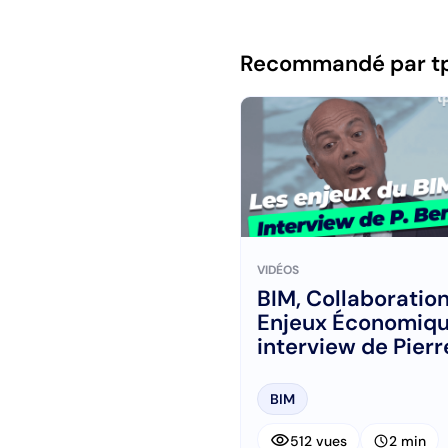
Recommandé par t
VIDÉOS
BIM, Collaboration
Enjeux Économiqu
interview de Pierr
Benning
BIM
visibility
schedule
512 vues
2 min