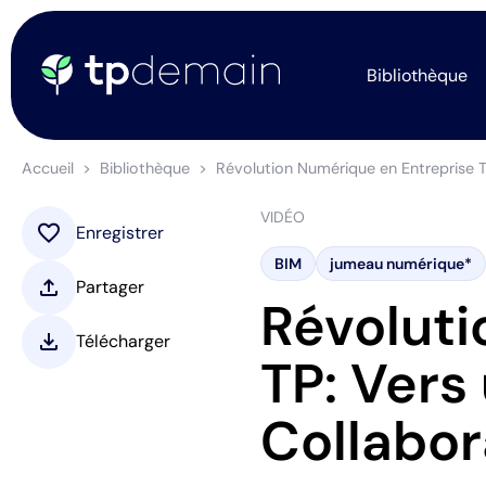
Bibliothèque
Accueil
Bibliothèque
Révolution Numérique en Entreprise 
VIDÉO
favorite
Enregistrer
BIM
jumeau numérique*
upload
Partager
Révoluti
download
Télécharger
TP: Ver
Collabor