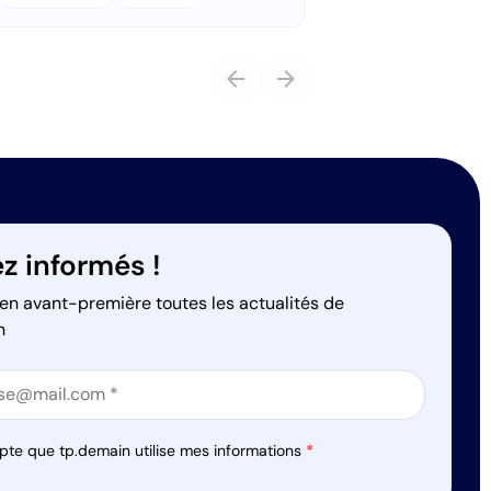
arrow_back
arrow_forward
z informés !
en avant-première toutes les actualités de
n
on
on
pte que tp.demain utilise mes informations
*