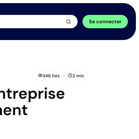
arrow_forward
Se connecter
visibility
schedule
346 fois
2 min
ntreprise
ment