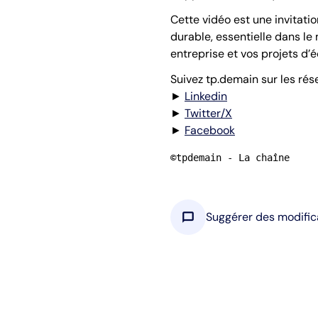
Cette vidéo est une invitati
durable, essentielle dans l
entreprise et vos projets 
Suivez tp.demain sur les rés
►
Linkedin
►
Twitter/X
►
Facebook
©tpdemain - La chaîne
chat_bubble
Suggérer des modific